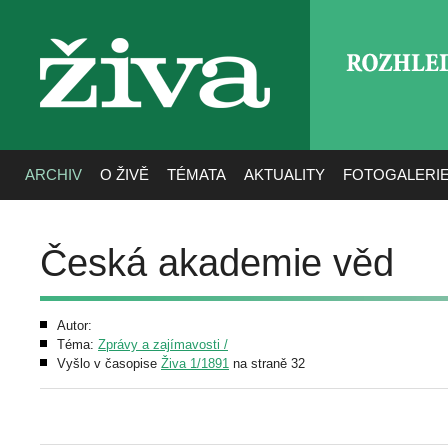
ROZHLE
živa
ARCHIV
O ŽIVĚ
TÉMATA
AKTUALITY
FOTOGALERI
Česká akademie věd
Autor:
Téma:
Zprávy a zajímavosti /
Vyšlo v časopise
Živa 1/1891
na straně 32