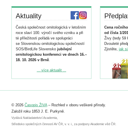
Aktuality
Předpla
Česká společnost ornitologická v letošním
Cena ročního
roce slaví 100. výročí svého vzniku a při
od čísla 1/20
té příležitosti pořádá ve spolupráci
Živy (tedy 59 
se Slovenskou ornitologickou společností
Dvouleté předp
SOS/BirdLife Slovensko
jubilejní
Zjistěte,
jak s
ornitologickou konferenci ve dnech 16.–
18. 10. 2026 v Brně
.
Podrobnější informace ke konferenci
... více aktualit ...
naleznete zde:
https://www.birdlife.cz/konference-2026/
Registrovat se můžete do 6. září.
Upozorňujeme, že termín pro odeslání
© 2026
Časopis ŽIVA
– Rozhled v oboru veškeré přírody.
abstraktu přihlášené přednášky nebo
posteru je už 30. června.
Založil roku 1853 J. E. Purkyně.
Vydává Nakladatelství Academia,
Středisko společných činností AV ČR, v. v. i., za podpory Akademie věd ČR.