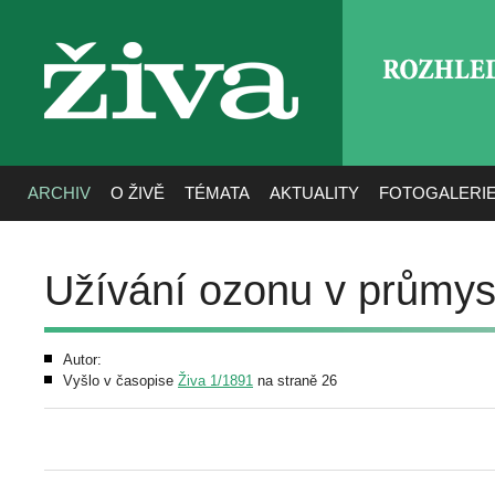
ROZHLE
živa
ARCHIV
O ŽIVĚ
TÉMATA
AKTUALITY
FOTOGALERI
Užívání ozonu v průmys
Autor:
Vyšlo v časopise
Živa 1/1891
na straně 26