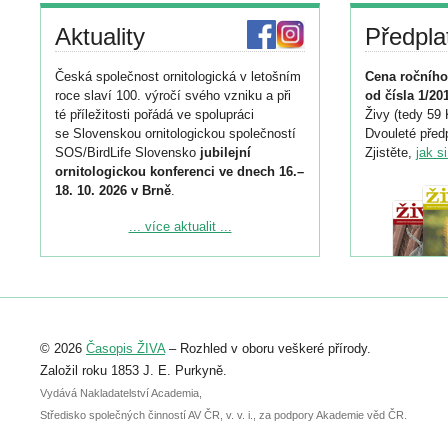
Aktuality
Předpla
Česká společnost ornitologická v letošním
Cena ročního
roce slaví 100. výročí svého vzniku a při
od čísla 1/20
té příležitosti pořádá ve spolupráci
Živy (tedy 59 
se Slovenskou ornitologickou společností
Dvouleté předp
SOS/BirdLife Slovensko
jubilejní
Zjistěte,
jak s
ornitologickou konferenci ve dnech 16.–
18. 10. 2026 v Brně
.
Podrobnější informace ke konferenci
... více aktualit ...
naleznete zde:
https://www.birdlife.cz/konference-2026/
Registrovat se můžete do 6. září.
Upozorňujeme, že termín pro odeslání
© 2026
Časopis ŽIVA
– Rozhled v oboru veškeré přírody.
abstraktu přihlášené přednášky nebo
posteru je už 30. června.
Založil roku 1853 J. E. Purkyně.
Vydává Nakladatelství Academia,
Středisko společných činností AV ČR, v. v. i., za podpory Akademie věd ČR.