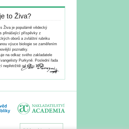
je to Živa?
s Živa je populárně vědecký
s přinášející příspěvky z
ických oborů a zvláštní rubriku
nou výuce biologie se zaměřením
novější poznatky.
je na odkaz svého zakladatele
vangelisty Purkyně. Poslední řada
í nepřetržitě od roku 1953.