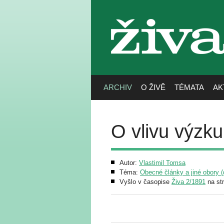
živa
ARCHIV
O ŽIVĚ
TÉMATA
AK
O vlivu výzk
Autor:
Vlastimil Tomsa
Téma:
Obecné články a jiné obory (g
Vyšlo v časopise
Živa 2/1891
na st