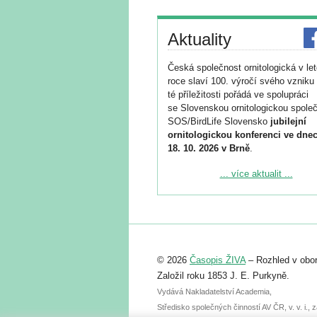
Aktuality
Česká společnost ornitologická v le
roce slaví 100. výročí svého vzniku 
té příležitosti pořádá ve spolupráci
se Slovenskou ornitologickou společ
SOS/BirdLife Slovensko
jubilejní
ornitologickou konferenci ve dnec
18. 10. 2026 v Brně
.
Podrobnější informace ke konferenc
... více aktualit ...
naleznete zde:
https://www.birdlife.cz/konference-2
Registrovat se můžete do 6. září.
Upozorňujeme, že termín pro odeslá
© 2026
Časopis ŽIVA
– Rozhled v obor
abstraktu přihlášené přednášky neb
posteru je už 30. června.
Založil roku 1853 J. E. Purkyně.
Vydává Nakladatelství Academia,
Středisko společných činností AV ČR, v. v. i.