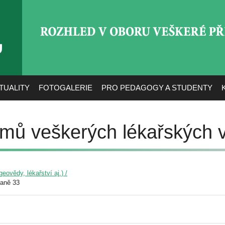
ROZHLED V OBORU VEŠ
TUALITY
FOTOGALERIE
PRO PEDAGOGY A STUDENTY
umů veškerých lékařských 
eovědy, lékařství aj.) /
raně 33