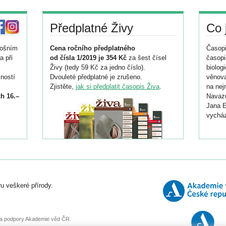
Předplatné Živy
Co 
tošním
Cena ročního předplatného
Časopi
a při
od čísla 1/2019 je 354 Kč
za šest čísel
časopi
Živy (tedy 59 Kč za jedno číslo).
biolog
ností
Dvouleté předplatné je zrušeno.
věnova
Zjistěte,
jak si předplatit časopis Živa
.
na nej
h 16.–
Navazu
Jana E
vycház
i
026/
ní
u veškeré přírody.
o
, za podpory Akademie věd ČR.