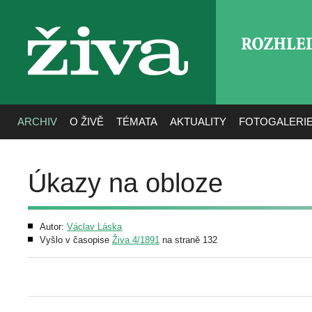
ROZHLE
živa
ARCHIV
O ŽIVĚ
TÉMATA
AKTUALITY
FOTOGALERI
Úkazy na obloze
Autor:
Václav Láska
Vyšlo v časopise
Živa 4/1891
na straně 132