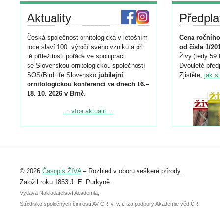
Aktuality
Předpla
Česká společnost ornitologická v letošním
Cena ročního
roce slaví 100. výročí svého vzniku a při
od čísla 1/20
té příležitosti pořádá ve spolupráci
Živy (tedy 59 
se Slovenskou ornitologickou společností
Dvouleté předp
SOS/BirdLife Slovensko
jubilejní
Zjistěte,
jak s
ornitologickou konferenci ve dnech 16.–
18. 10. 2026 v Brně
.
Podrobnější informace ke konferenci
... více aktualit ...
naleznete zde:
https://www.birdlife.cz/konference-2026/
Registrovat se můžete do 6. září.
Upozorňujeme, že termín pro odeslání
© 2026
Časopis ŽIVA
– Rozhled v oboru veškeré přírody.
abstraktu přihlášené přednášky nebo
posteru je už 30. června.
Založil roku 1853 J. E. Purkyně.
Vydává Nakladatelství Academia,
Středisko společných činností AV ČR, v. v. i., za podpory Akademie věd ČR.