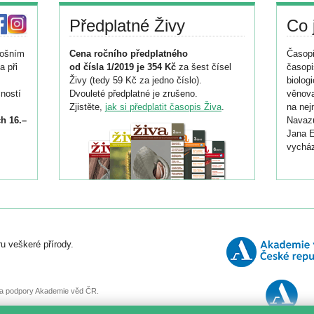
Předplatné Živy
Co 
tošním
Cena ročního předplatného
Časopi
a při
od čísla 1/2019 je 354 Kč
za šest čísel
časopi
Živy (tedy 59 Kč za jedno číslo).
biolog
ností
Dvouleté předplatné je zrušeno.
věnova
Zjistěte,
jak si předplatit časopis Živa
.
na nej
h 16.–
Navazu
Jana E
vycház
i
026/
ní
u veškeré přírody.
o
, za podpory Akademie věd ČR.