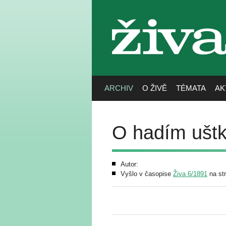
živa
ARCHIV
O ŽIVĚ
TÉMATA
AK
O hadím uštkn
Autor:
Vyšlo v časopise
Živa 6/1891
na st