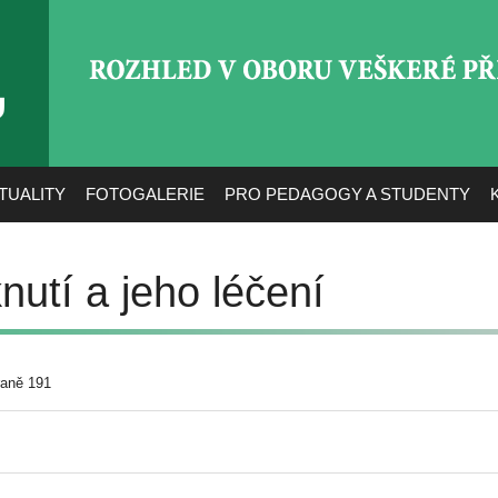
ROZHLED V OBORU VEŠ
TUALITY
FOTOGALERIE
PRO PEDAGOGY A STUDENTY
utí a jeho léčení
raně 191