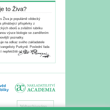
je to Živa?
s Živa je populárně vědecký
s přinášející příspěvky z
ických oborů a zvláštní rubriku
nou výuce biologie se zaměřením
novější poznatky.
je na odkaz svého zakladatele
vangelisty Purkyně. Poslední řada
í nepřetržitě od roku 1953.