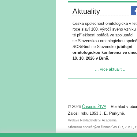
Aktuality
Česká společnost ornitologická v le
roce slaví 100. výročí svého vzniku 
té příležitosti pořádá ve spolupráci
se Slovenskou ornitologickou společ
SOS/BirdLife Slovensko
jubilejní
ornitologickou konferenci ve dnec
18. 10. 2026 v Brně
.
Podrobnější informace ke konferenc
... více aktualit ...
naleznete zde:
https://www.birdlife.cz/konference-2
Registrovat se můžete do 6. září.
Upozorňujeme, že termín pro odeslá
© 2026
Časopis ŽIVA
– Rozhled v obor
abstraktu přihlášené přednášky neb
posteru je už 30. června.
Založil roku 1853 J. E. Purkyně.
Vydává Nakladatelství Academia,
Středisko společných činností AV ČR, v. v. i.