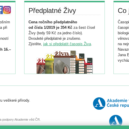
Předplatné Živy
Co 
tošním
Cena ročního předplatného
Časopi
a při
od čísla 1/2019 je 354 Kč
za šest čísel
časopi
Živy (tedy 59 Kč za jedno číslo).
biolog
ností
Dvouleté předplatné je zrušeno.
věnova
Zjistěte,
jak si předplatit časopis Živa
.
na nej
h 16.–
Navazu
Jana E
vycház
i
026/
ní
u veškeré přírody.
o
, za podpory Akademie věd ČR.