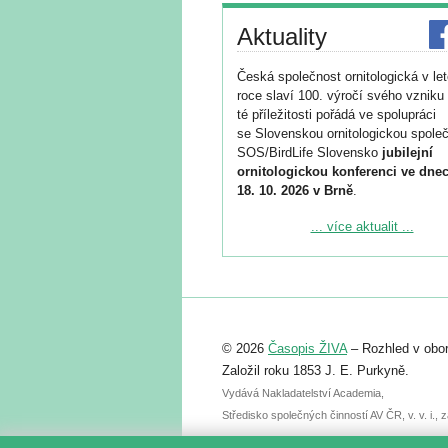
Aktuality
Česká společnost ornitologická v le
roce slaví 100. výročí svého vzniku 
té příležitosti pořádá ve spolupráci
se Slovenskou ornitologickou společ
SOS/BirdLife Slovensko
jubilejní
ornitologickou konferenci ve dnec
18. 10. 2026 v Brně
.
Podrobnější informace ke konferenc
... více aktualit ...
naleznete zde:
https://www.birdlife.cz/konference-2
Registrovat se můžete do 6. září.
Upozorňujeme, že termín pro odeslá
© 2026
Časopis ŽIVA
– Rozhled v obor
abstraktu přihlášené přednášky neb
posteru je už 30. června.
Založil roku 1853 J. E. Purkyně.
Vydává Nakladatelství Academia,
Středisko společných činností AV ČR, v. v. i.