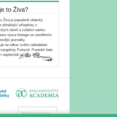
je to Živa?
s Živa je populárně vědecký
s přinášející příspěvky z
ických oborů a zvláštní rubriku
nou výuce biologie se zaměřením
novější poznatky.
je na odkaz svého zakladatele
vangelisty Purkyně. Poslední řada
í nepřetržitě od roku 1953.