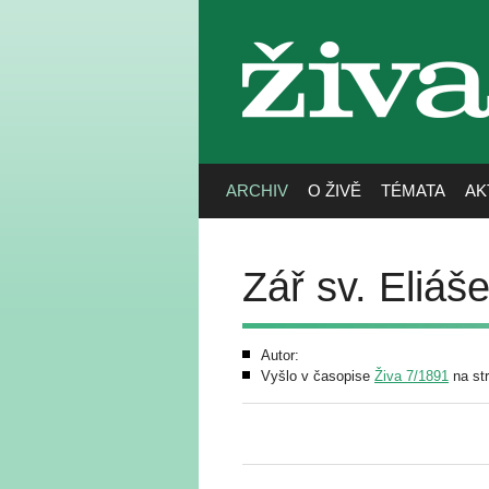
živa
ARCHIV
O ŽIVĚ
TÉMATA
AK
Zář sv. Eliáš
Autor:
Vyšlo v časopise
Živa 7/1891
na st