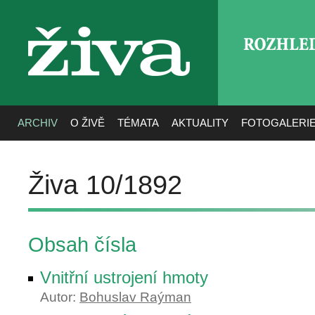
ROZHLE
živa
ARCHIV
O ŽIVĚ
TÉMATA
AKTUALITY
FOTOGALERI
Živa 10/1892
Obsah čísla
Vnitřní ustrojení hmoty
Autor:
Bohuslav Raýman