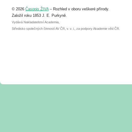
Upozorňujeme, že termín pro odeslání
© 2026
Časopis ŽIVA
– Rozhled v oboru veškeré přírody.
abstraktu přihlášené přednášky nebo
posteru je už 30. června.
Založil roku 1853 J. E. Purkyně.
Vydává Nakladatelství Academia,
Středisko společných činností AV ČR, v. v. i., za podpory Akademie věd ČR.