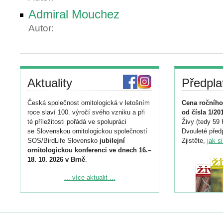
Admiral Mouchez
Autor:
Aktuality
Předpla
Česká společnost ornitologická v letošním
Cena ročního
roce slaví 100. výročí svého vzniku a při
od čísla 1/20
té příležitosti pořádá ve spolupráci
Živy (tedy 59 
se Slovenskou ornitologickou společností
Dvouleté předp
SOS/BirdLife Slovensko
jubilejní
Zjistěte,
jak s
ornitologickou konferenci ve dnech 16.–
18. 10. 2026 v Brně
.
Podrobnější informace ke konferenci
... více aktualit ...
naleznete zde:
https://www.birdlife.cz/konference-2026/
Registrovat se můžete do 6. září.