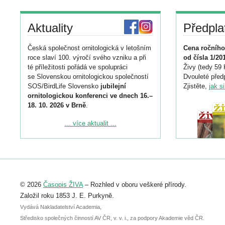
Aktuality
Předpla
Česká společnost ornitologická v letošním
Cena ročního
roce slaví 100. výročí svého vzniku a při
od čísla 1/20
té příležitosti pořádá ve spolupráci
Živy (tedy 59 
se Slovenskou ornitologickou společností
Dvouleté předp
SOS/BirdLife Slovensko
jubilejní
Zjistěte,
jak s
ornitologickou konferenci ve dnech 16.–
18. 10. 2026 v Brně
.
Podrobnější informace ke konferenci
... více aktualit ...
naleznete zde:
https://www.birdlife.cz/konference-2026/
Registrovat se můžete do 6. září.
Upozorňujeme, že termín pro odeslání
© 2026
Časopis ŽIVA
– Rozhled v oboru veškeré přírody.
abstraktu přihlášené přednášky nebo
posteru je už 30. června.
Založil roku 1853 J. E. Purkyně.
Vydává Nakladatelství Academia,
Středisko společných činností AV ČR, v. v. i., za podpory Akademie věd ČR.