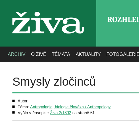
ROZHLE
živa
ARCHIV
O ŽIVĚ
TÉMATA
AKTUALITY
FOTOGALERI
Smysly zločinců
Autor:
Téma:
Antropologie, biologie člověka / Anthropology
Vyšlo v časopise
Živa 2/1892
na straně 61