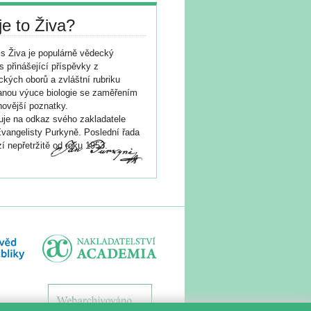
je to Živa?
s Živa je populárně vědecký
s přinášející příspěvky z
ických oborů a zvláštní rubriku
nou výuce biologie se zaměřením
novější poznatky.
je na odkaz svého zakladatele
vangelisty Purkyně. Poslední řada
í nepřetržitě od roku 1953.