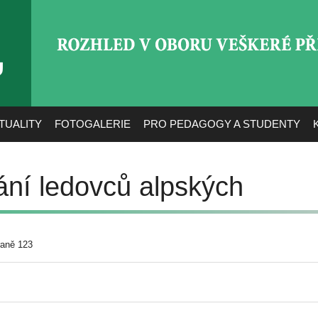
ROZHLED V OBORU VEŠ
TUALITY
FOTOGALERIE
PRO PEDAGOGY A STUDENTY
sání ledovců alpských
raně 123