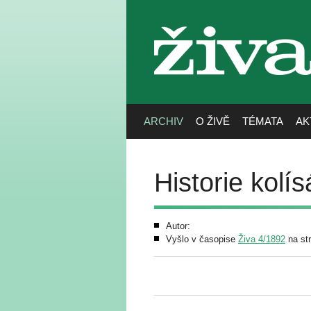
živa
ARCHIV
O ŽIVĚ
TÉMATA
AK
Historie kolí
Autor:
Vyšlo v časopise
Živa 4/1892
na st