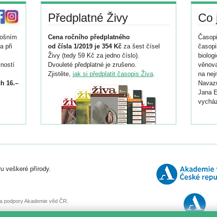
Předplatné Živy
Co 
tošním
Cena ročního předplatného
Časopi
a při
od čísla 1/2019 je 354 Kč
za šest čísel
časopi
Živy (tedy 59 Kč za jedno číslo).
biolog
ností
Dvouleté předplatné je zrušeno.
věnova
Zjistěte,
jak si předplatit časopis Živa
.
na nej
h 16.–
Navazu
Jana E
vycház
i
026/
ní
u veškeré přírody.
o
, za podpory Akademie věd ČR.