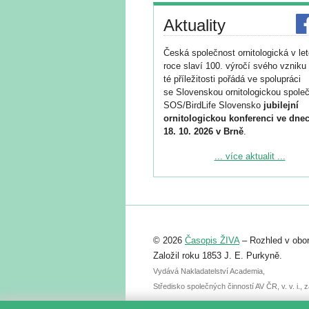
Aktuality
Česká společnost ornitologická v le
roce slaví 100. výročí svého vzniku 
té příležitosti pořádá ve spolupráci
se Slovenskou ornitologickou společ
SOS/BirdLife Slovensko
jubilejní
ornitologickou konferenci ve dnec
18. 10. 2026 v Brně
.
Podrobnější informace ke konferenc
... více aktualit ...
naleznete zde:
https://www.birdlife.cz/konference-2
Registrovat se můžete do 6. září.
Upozorňujeme, že termín pro odeslá
© 2026
Časopis ŽIVA
– Rozhled v obor
abstraktu přihlášené přednášky neb
posteru je už 30. června.
Založil roku 1853 J. E. Purkyně.
Vydává Nakladatelství Academia,
Středisko společných činností AV ČR, v. v. i.