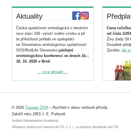
Aktuality
Předpla
Česká společnost ornitologická v letošním
Cena ročního
roce slaví 100. výročí svého vzniku a při
od čísla 1/20
té příležitosti pořádá ve spolupráci
Živy (tedy 59 
se Slovenskou ornitologickou společností
Dvouleté předp
SOS/BirdLife Slovensko
jubilejní
Zjistěte,
jak s
ornitologickou konferenci ve dnech 16.–
18. 10. 2026 v Brně
.
Podrobnější informace ke konferenci
... více aktualit ...
naleznete zde:
https://www.birdlife.cz/konference-2026/
Registrovat se můžete do 6. září.
Upozorňujeme, že termín pro odeslání
© 2026
Časopis ŽIVA
– Rozhled v oboru veškeré přírody.
abstraktu přihlášené přednášky nebo
posteru je už 30. června.
Založil roku 1853 J. E. Purkyně.
Vydává Nakladatelství Academia,
Středisko společných činností AV ČR, v. v. i., za podpory Akademie věd ČR.