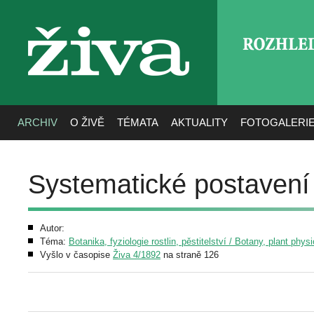
ROZHLE
živa
ARCHIV
O ŽIVĚ
TÉMATA
AKTUALITY
FOTOGALERI
Systematické postavení
Autor:
Téma:
Botanika, fyziologie rostlin, pěstitelství / Botany, plant phys
Vyšlo v časopise
Živa 4/1892
na straně 126