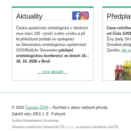
Aktuality
Předpla
Česká společnost ornitologická v letošním
Cena ročního
roce slaví 100. výročí svého vzniku a při
od čísla 1/20
té příležitosti pořádá ve spolupráci
Živy (tedy 59 
se Slovenskou ornitologickou společností
Dvouleté předp
SOS/BirdLife Slovensko
jubilejní
Zjistěte,
jak s
ornitologickou konferenci ve dnech 16.–
18. 10. 2026 v Brně
.
Podrobnější informace ke konferenci
... více aktualit ...
naleznete zde:
https://www.birdlife.cz/konference-2026/
Registrovat se můžete do 6. září.
Upozorňujeme, že termín pro odeslání
© 2026
Časopis ŽIVA
– Rozhled v oboru veškeré přírody.
abstraktu přihlášené přednášky nebo
posteru je už 30. června.
Založil roku 1853 J. E. Purkyně.
Vydává Nakladatelství Academia,
Středisko společných činností AV ČR, v. v. i., za podpory Akademie věd ČR.