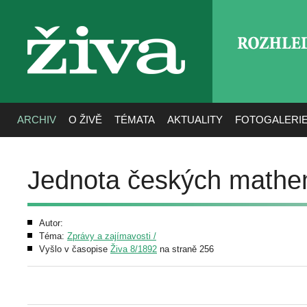
ROZHLE
živa
ARCHIV
O ŽIVĚ
TÉMATA
AKTUALITY
FOTOGALERI
Jednota českých mathe
Autor:
Téma:
Zprávy a zajímavosti /
Vyšlo v časopise
Živa 8/1892
na straně 256