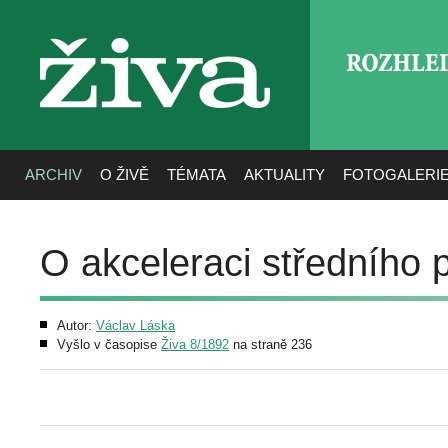
ROZHLE
živa
ARCHIV
O ŽIVĚ
TÉMATA
AKTUALITY
FOTOGALERI
O akceleraci středního
Autor:
Václav Láska
Vyšlo v časopise
Živa 8/1892
na straně 236