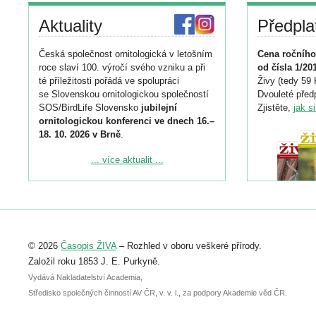
Aktuality
Předpla
Česká společnost ornitologická v letošním
Cena ročního
roce slaví 100. výročí svého vzniku a při
od čísla 1/20
té příležitosti pořádá ve spolupráci
Živy (tedy 59 
se Slovenskou ornitologickou společností
Dvouleté předp
SOS/BirdLife Slovensko
jubilejní
Zjistěte,
jak s
ornitologickou konferenci ve dnech 16.–
18. 10. 2026 v Brně
.
Podrobnější informace ke konferenci
... více aktualit ...
naleznete zde:
https://www.birdlife.cz/konference-2026/
Registrovat se můžete do 6. září.
Upozorňujeme, že termín pro odeslání
© 2026
Časopis ŽIVA
– Rozhled v oboru veškeré přírody.
abstraktu přihlášené přednášky nebo
posteru je už 30. června.
Založil roku 1853 J. E. Purkyně.
Vydává Nakladatelství Academia,
Středisko společných činností AV ČR, v. v. i., za podpory Akademie věd ČR.