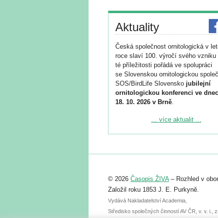
Aktuality
Česká společnost ornitologická v le
roce slaví 100. výročí svého vzniku 
té příležitosti pořádá ve spolupráci
se Slovenskou ornitologickou společ
SOS/BirdLife Slovensko
jubilejní
ornitologickou konferenci ve dnec
18. 10. 2026 v Brně
.
Podrobnější informace ke konferenc
... více aktualit ...
naleznete zde:
https://www.birdlife.cz/konference-2
Registrovat se můžete do 6. září.
Upozorňujeme, že termín pro odeslá
© 2026
Časopis ŽIVA
– Rozhled v obor
abstraktu přihlášené přednášky neb
posteru je už 30. června.
Založil roku 1853 J. E. Purkyně.
Vydává Nakladatelství Academia,
Středisko společných činností AV ČR, v. v. i.