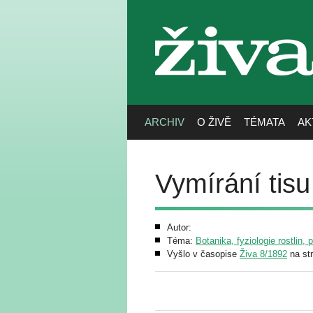
živa
ARCHIV
O ŽIVĚ
TÉMATA
AK
Vymírání tis
Autor:
Téma:
Botanika, fyziologie rostlin, 
Vyšlo v časopise
Živa 8/1892
na st