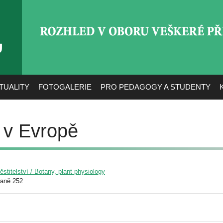
ROZHLED V OBORU VEŠ
TUALITY
FOTOGALERIE
PRO PEDAGOGY A STUDENTY
u v Evropě
pěstitelství / Botany, plant physiology
raně 252