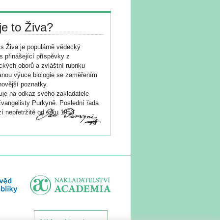
je to Živa?
s Živa je populárně vědecký
s přinášející příspěvky z
ických oborů a zvláštní rubriku
nou výuce biologie se zaměřením
novější poznatky.
je na odkaz svého zakladatele
vangelisty Purkyně. Poslední řada
í nepřetržitě od roku 1953.