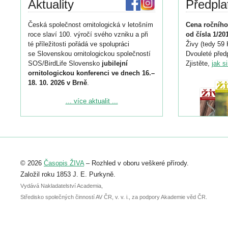
Aktuality
Předpla
Česká společnost ornitologická v letošním
Cena ročního
roce slaví 100. výročí svého vzniku a při
od čísla 1/20
té příležitosti pořádá ve spolupráci
Živy (tedy 59 
se Slovenskou ornitologickou společností
Dvouleté předp
SOS/BirdLife Slovensko
jubilejní
Zjistěte,
jak s
ornitologickou konferenci ve dnech 16.–
18. 10. 2026 v Brně
.
Podrobnější informace ke konferenci
... více aktualit ...
naleznete zde:
https://www.birdlife.cz/konference-2026/
Registrovat se můžete do 6. září.
Upozorňujeme, že termín pro odeslání
© 2026
Časopis ŽIVA
– Rozhled v oboru veškeré přírody.
abstraktu přihlášené přednášky nebo
posteru je už 30. června.
Založil roku 1853 J. E. Purkyně.
Vydává Nakladatelství Academia,
Středisko společných činností AV ČR, v. v. i., za podpory Akademie věd ČR.