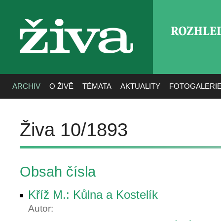
ROZHLE
živa
ARCHIV
O ŽIVĚ
TÉMATA
AKTUALITY
FOTOGALERI
Živa 10/1893
Obsah čísla
Kříž M.: Kůlna a Kostelík
Autor: