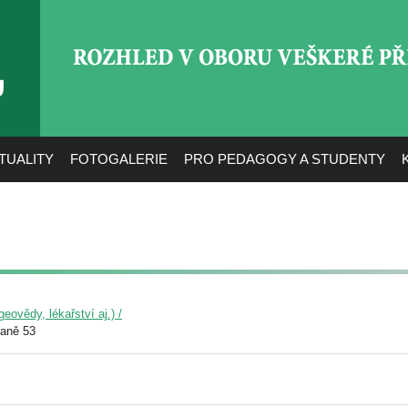
ROZHLED V OBORU VEŠ
TUALITY
FOTOGALERIE
PRO PEDAGOGY A STUDENTY
eovědy, lékařství aj.) /
raně 53