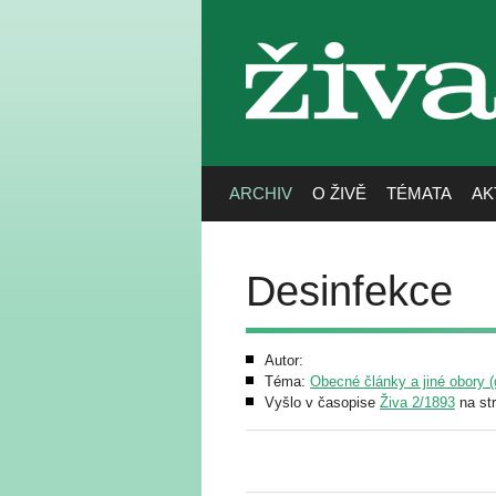
živa
ARCHIV
O ŽIVĚ
TÉMATA
AK
Desinfekce
Autor:
Téma:
Obecné články a jiné obory (g
Vyšlo v časopise
Živa 2/1893
na st