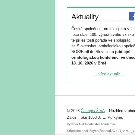
Aktuality
Česká společnost ornitologická v le
roce slaví 100. výročí svého vzniku 
té příležitosti pořádá ve spolupráci
se Slovenskou ornitologickou společ
SOS/BirdLife Slovensko
jubilejní
ornitologickou konferenci ve dnec
18. 10. 2026 v Brně
.
Podrobnější informace ke konferenc
... více aktualit ...
naleznete zde:
https://www.birdlife.cz/konference-2
Registrovat se můžete do 6. září.
Upozorňujeme, že termín pro odeslá
© 2026
Časopis ŽIVA
– Rozhled v obor
abstraktu přihlášené přednášky neb
posteru je už 30. června.
Založil roku 1853 J. E. Purkyně.
Vydává Nakladatelství Academia,
Středisko společných činností AV ČR, v. v. i.