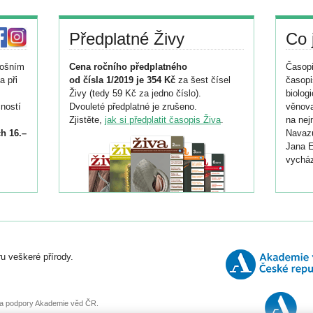
Předplatné Živy
Co 
tošním
Cena ročního předplatného
Časopi
a při
od čísla 1/2019 je 354 Kč
za šest čísel
časopi
Živy (tedy 59 Kč za jedno číslo).
biolog
ností
Dvouleté předplatné je zrušeno.
věnova
Zjistěte,
jak si předplatit časopis Živa
.
na nej
h 16.–
Navazu
Jana E
vycház
i
026/
ní
u veškeré přírody.
o
, za podpory Akademie věd ČR.