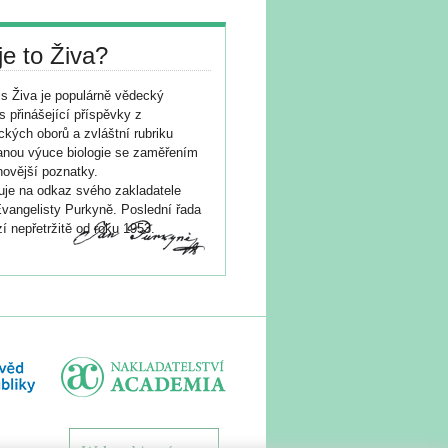
je to Živa?
s Živa je populárně vědecký
s přinášející příspěvky z
ických oborů a zvláštní rubriku
nou výuce biologie se zaměřením
novější poznatky.
je na odkaz svého zakladatele
vangelisty Purkyně. Poslední řada
í nepřetržitě od roku 1953.