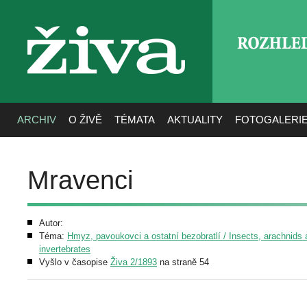
ROZHLE
živa
ARCHIV
O ŽIVĚ
TÉMATA
AKTUALITY
FOTOGALERI
Mravenci
Autor:
Téma:
Hmyz, pavoukovci a ostatní bezobratlí / Insects, arachnids 
invertebrates
Vyšlo v časopise
Živa 2/1893
na straně 54