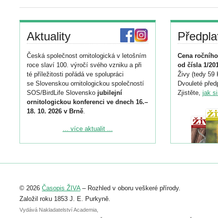
Aktuality
Předpla
Česká společnost ornitologická v letošním
Cena ročního
roce slaví 100. výročí svého vzniku a při
od čísla 1/20
té příležitosti pořádá ve spolupráci
Živy (tedy 59 
se Slovenskou ornitologickou společností
Dvouleté předp
SOS/BirdLife Slovensko
jubilejní
Zjistěte,
jak s
ornitologickou konferenci ve dnech 16.–
18. 10. 2026 v Brně
.
Podrobnější informace ke konferenci
... více aktualit ...
naleznete zde:
https://www.birdlife.cz/konference-2026/
Registrovat se můžete do 6. září.
Upozorňujeme, že termín pro odeslání
© 2026
Časopis ŽIVA
– Rozhled v oboru veškeré přírody.
abstraktu přihlášené přednášky nebo
posteru je už 30. června.
Založil roku 1853 J. E. Purkyně.
Vydává Nakladatelství Academia,