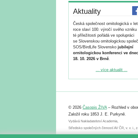
Aktuality
Česká společnost ornitologická v le
roce slaví 100. výročí svého vzniku 
té příležitosti pořádá ve spolupráci
se Slovenskou ornitologickou společ
SOS/BirdLife Slovensko
jubilejní
ornitologickou konferenci ve dnec
18. 10. 2026 v Brně
.
Podrobnější informace ke konferenc
... více aktualit ...
naleznete zde:
https://www.birdlife.cz/konference-2
Registrovat se můžete do 6. září.
Upozorňujeme, že termín pro odeslá
© 2026
Časopis ŽIVA
– Rozhled v obor
abstraktu přihlášené přednášky neb
posteru je už 30. června.
Založil roku 1853 J. E. Purkyně.
Vydává Nakladatelství Academia,
Středisko společných činností AV ČR, v. v. i.