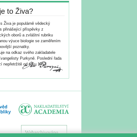
je to Živa?
s Živa je populárně vědecký
s přinášející příspěvky z
ických oborů a zvláštní rubriku
nou výuce biologie se zaměřením
novější poznatky.
je na odkaz svého zakladatele
vangelisty Purkyně. Poslední řada
í nepřetržitě od roku 1953.