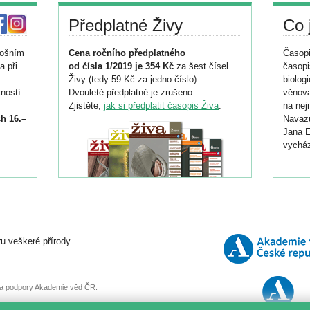
Předplatné Živy
Co 
tošním
Cena ročního předplatného
Časopi
a při
od čísla 1/2019 je 354 Kč
za šest čísel
časopi
Živy (tedy 59 Kč za jedno číslo).
biolog
ností
Dvouleté předplatné je zrušeno.
věnova
Zjistěte,
jak si předplatit časopis Živa
.
na nej
h 16.–
Navazu
Jana E
vycház
i
026/
ní
u veškeré přírody.
o
, za podpory Akademie věd ČR.