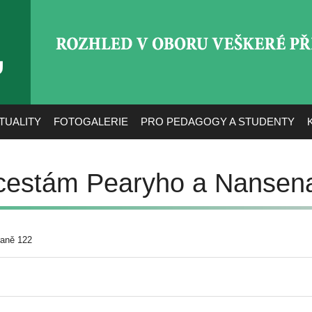
ROZHLED V OBORU VEŠ
TUALITY
FOTOGALERIE
PRO PEDAGOGY A STUDENTY
 cestám Pearyho a Nansen
raně 122