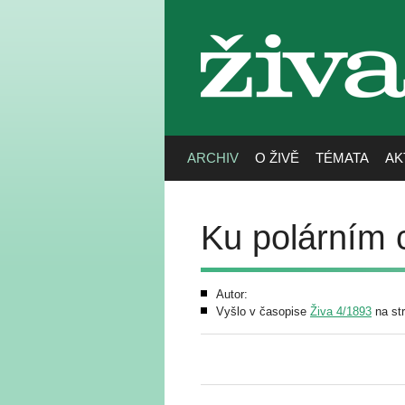
živa
ARCHIV
O ŽIVĚ
TÉMATA
AK
Ku polárním
Autor:
Vyšlo v časopise
Živa 4/1893
na st