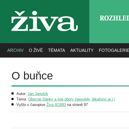
ROZHLE
živa
ARCHIV
O ŽIVĚ
TÉMATA
AKTUALITY
FOTOGALERI
O buňce
Autor:
Jan Janošík
Téma:
Obecné články a jiné obory (geovědy, lékařství aj.) /
Vyšlo v časopise
Živa 4/1893
na straně 97