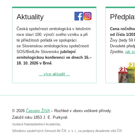
Aktuality
Předpla
Česká společnost ornitologická v letošním
Cena ročního
roce slaví 100. výročí svého vzniku a při
od čísla 1/20
té příležitosti pořádá ve spolupráci
Živy (tedy 59 
se Slovenskou ornitologickou společností
Dvouleté předp
SOS/BirdLife Slovensko
jubilejní
Zjistěte,
jak s
ornitologickou konferenci ve dnech 16.–
18. 10. 2026 v Brně
.
Podrobnější informace ke konferenci
... více aktualit ...
naleznete zde:
https://www.birdlife.cz/konference-2026/
Registrovat se můžete do 6. září.
Upozorňujeme, že termín pro odeslání
© 2026
Časopis ŽIVA
– Rozhled v oboru veškeré přírody.
abstraktu přihlášené přednášky nebo
posteru je už 30. června.
Založil roku 1853 J. E. Purkyně.
Vydává Nakladatelství Academia,
Středisko společných činností AV ČR, v. v. i., za podpory Akademie věd ČR.