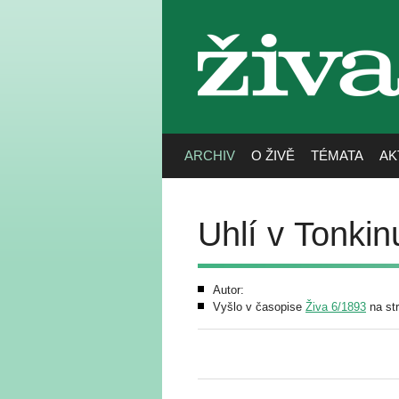
živa
ARCHIV
O ŽIVĚ
TÉMATA
AK
Uhlí v Tonkin
Autor:
Vyšlo v časopise
Živa 6/1893
na st