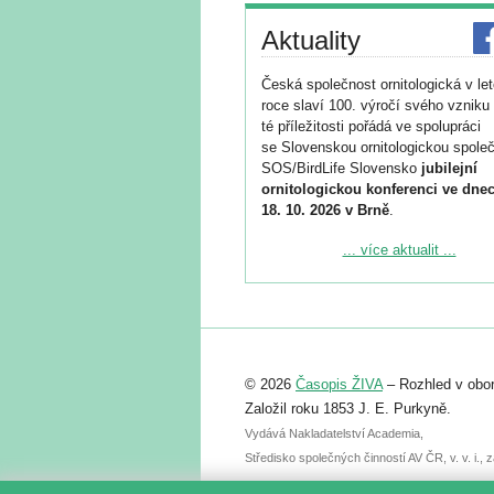
Aktuality
Česká společnost ornitologická v le
roce slaví 100. výročí svého vzniku 
té příležitosti pořádá ve spolupráci
se Slovenskou ornitologickou společ
SOS/BirdLife Slovensko
jubilejní
ornitologickou konferenci ve dnec
18. 10. 2026 v Brně
.
Podrobnější informace ke konferenc
... více aktualit ...
naleznete zde:
https://www.birdlife.cz/konference-2
Registrovat se můžete do 6. září.
Upozorňujeme, že termín pro odeslá
© 2026
Časopis ŽIVA
– Rozhled v obor
abstraktu přihlášené přednášky neb
posteru je už 30. června.
Založil roku 1853 J. E. Purkyně.
Vydává Nakladatelství Academia,
Středisko společných činností AV ČR, v. v. i.