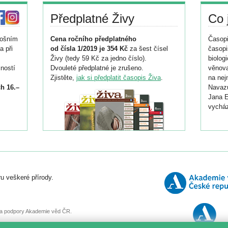
Předplatné Živy
Co 
tošním
Cena ročního předplatného
Časopi
a při
od čísla 1/2019 je 354 Kč
za šest čísel
časopi
Živy (tedy 59 Kč za jedno číslo).
biolog
ností
Dvouleté předplatné je zrušeno.
věnova
Zjistěte,
jak si předplatit časopis Živa
.
na nej
h 16.–
Navazu
Jana E
vycház
i
026/
ní
u veškeré přírody.
o
, za podpory Akademie věd ČR.