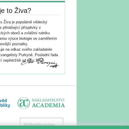
je to Živa?
s Živa je populárně vědecký
s přinášející příspěvky z
ických oborů a zvláštní rubriku
nou výuce biologie se zaměřením
novější poznatky.
je na odkaz svého zakladatele
vangelisty Purkyně. Poslední řada
í nepřetržitě od roku 1953.