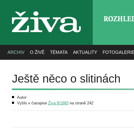
ROZHLE
živa
ARCHIV
O ŽIVĚ
TÉMATA
AKTUALITY
FOTOGALERI
Ještě něco o slitinách
Autor:
Vyšlo v časopise
Živa 8/1893
na straně 242