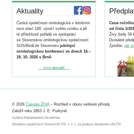
Aktuality
Předpla
Česká společnost ornitologická v letošním
Cena ročního
roce slaví 100. výročí svého vzniku a při
od čísla 1/20
té příležitosti pořádá ve spolupráci
Živy (tedy 59 
se Slovenskou ornitologickou společností
Dvouleté předp
SOS/BirdLife Slovensko
jubilejní
Zjistěte,
jak s
ornitologickou konferenci ve dnech 16.–
18. 10. 2026 v Brně
.
Podrobnější informace ke konferenci
... více aktualit ...
naleznete zde:
https://www.birdlife.cz/konference-2026/
Registrovat se můžete do 6. září.
Upozorňujeme, že termín pro odeslání
© 2026
Časopis ŽIVA
– Rozhled v oboru veškeré přírody.
abstraktu přihlášené přednášky nebo
posteru je už 30. června.
Založil roku 1853 J. E. Purkyně.
Vydává Nakladatelství Academia,
Středisko společných činností AV ČR, v. v. i., za podpory Akademie věd ČR.