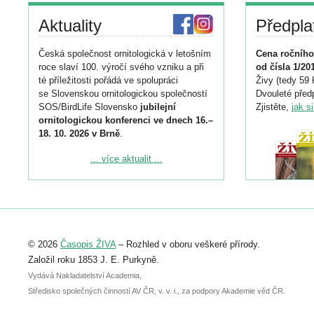
Aktuality
Předpla
Česká společnost ornitologická v letošním
Cena ročního
roce slaví 100. výročí svého vzniku a při
od čísla 1/20
té příležitosti pořádá ve spolupráci
Živy (tedy 59 
se Slovenskou ornitologickou společností
Dvouleté předp
SOS/BirdLife Slovensko
jubilejní
Zjistěte,
jak s
ornitologickou konferenci ve dnech 16.–
18. 10. 2026 v Brně
.
Podrobnější informace ke konferenci
... více aktualit ...
naleznete zde:
https://www.birdlife.cz/konference-2026/
Registrovat se můžete do 6. září.
Upozorňujeme, že termín pro odeslání
© 2026
Časopis ŽIVA
– Rozhled v oboru veškeré přírody.
abstraktu přihlášené přednášky nebo
posteru je už 30. června.
Založil roku 1853 J. E. Purkyně.
Vydává Nakladatelství Academia,
Středisko společných činností AV ČR, v. v. i., za podpory Akademie věd ČR.