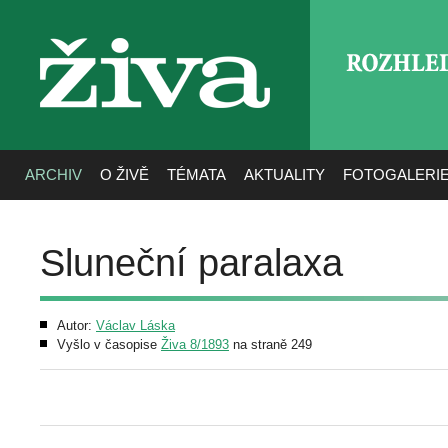
ROZHLE
živa
ARCHIV
O ŽIVĚ
TÉMATA
AKTUALITY
FOTOGALERI
Sluneční paralaxa
Autor:
Václav Láska
Vyšlo v časopise
Živa 8/1893
na straně 249