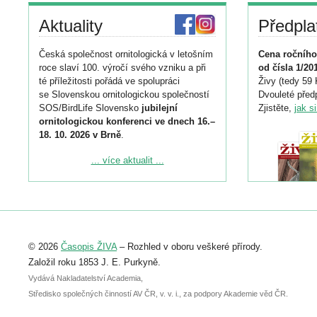
Aktuality
Předpla
Česká společnost ornitologická v letošním
Cena ročního
roce slaví 100. výročí svého vzniku a při
od čísla 1/20
té příležitosti pořádá ve spolupráci
Živy (tedy 59 
se Slovenskou ornitologickou společností
Dvouleté předp
SOS/BirdLife Slovensko
jubilejní
Zjistěte,
jak s
ornitologickou konferenci ve dnech 16.–
18. 10. 2026 v Brně
.
Podrobnější informace ke konferenci
... více aktualit ...
naleznete zde:
https://www.birdlife.cz/konference-2026/
Registrovat se můžete do 6. září.
Upozorňujeme, že termín pro odeslání
© 2026
Časopis ŽIVA
– Rozhled v oboru veškeré přírody.
abstraktu přihlášené přednášky nebo
posteru je už 30. června.
Založil roku 1853 J. E. Purkyně.
Vydává Nakladatelství Academia,
Středisko společných činností AV ČR, v. v. i., za podpory Akademie věd ČR.