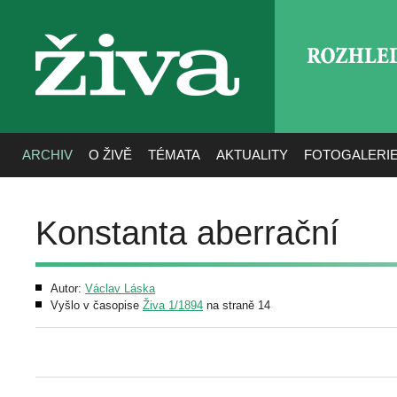
ROZHLE
živa
ARCHIV
O ŽIVĚ
TÉMATA
AKTUALITY
FOTOGALERI
Konstanta aberrační
Autor:
Václav Láska
Vyšlo v časopise
Živa 1/1894
na straně 14