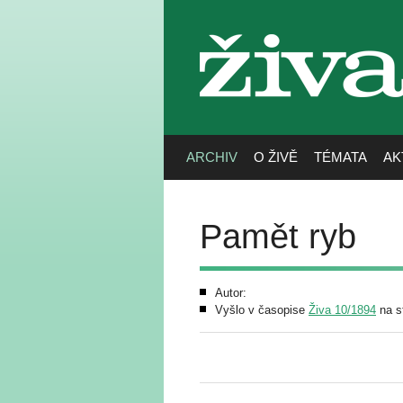
živa
ARCHIV
O ŽIVĚ
TÉMATA
AK
Pamět ryb
Autor:
Vyšlo v časopise
Živa 10/1894
na s