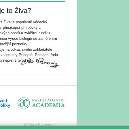
je to Živa?
s Živa je populárně vědecký
s přinášející příspěvky z
ických oborů a zvláštní rubriku
nou výuce biologie se zaměřením
novější poznatky.
je na odkaz svého zakladatele
vangelisty Purkyně. Poslední řada
í nepřetržitě od roku 1953.