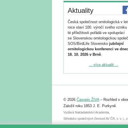
Aktuality
Česká společnost ornitologická v le
roce slaví 100. výročí svého vzniku 
té příležitosti pořádá ve spolupráci
se Slovenskou ornitologickou společ
SOS/BirdLife Slovensko
jubilejní
ornitologickou konferenci ve dnec
18. 10. 2026 v Brně
.
Podrobnější informace ke konferenc
... více aktualit ...
naleznete zde:
https://www.birdlife.cz/konference-2
Registrovat se můžete do 6. září.
Upozorňujeme, že termín pro odeslá
© 2026
Časopis ŽIVA
– Rozhled v obor
abstraktu přihlášené přednášky neb
posteru je už 30. června.
Založil roku 1853 J. E. Purkyně.
Vydává Nakladatelství Academia,
Středisko společných činností AV ČR, v. v. i.