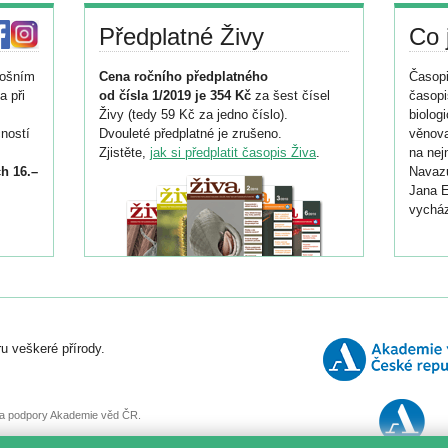
Předplatné Živy
Co 
tošním
Cena ročního předplatného
Časopi
a při
od čísla 1/2019 je 354 Kč
za šest čísel
časopi
Živy (tedy 59 Kč za jedno číslo).
biolog
ností
Dvouleté předplatné je zrušeno.
věnova
Zjistěte,
jak si předplatit časopis Živa
.
na nej
h 16.–
Navazu
Jana E
vycház
i
026/
ní
u veškeré přírody.
o
, za podpory Akademie věd ČR.