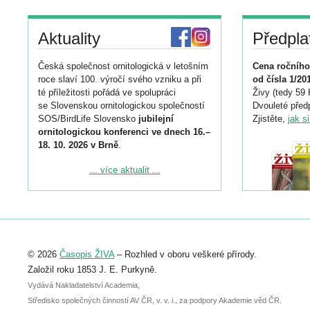
Aktuality
Předpla
Česká společnost ornitologická v letošním
Cena ročního
roce slaví 100. výročí svého vzniku a při
od čísla 1/20
té příležitosti pořádá ve spolupráci
Živy (tedy 59 
se Slovenskou ornitologickou společností
Dvouleté předp
SOS/BirdLife Slovensko
jubilejní
Zjistěte,
jak s
ornitologickou konferenci ve dnech 16.–
18. 10. 2026 v Brně
.
Podrobnější informace ke konferenci
... více aktualit ...
naleznete zde:
https://www.birdlife.cz/konference-2026/
Registrovat se můžete do 6. září.
Upozorňujeme, že termín pro odeslání
© 2026
Časopis ŽIVA
– Rozhled v oboru veškeré přírody.
abstraktu přihlášené přednášky nebo
posteru je už 30. června.
Založil roku 1853 J. E. Purkyně.
Vydává Nakladatelství Academia,
Středisko společných činností AV ČR, v. v. i., za podpory Akademie věd ČR.