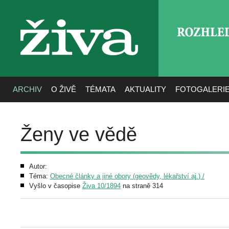
ROZHLE
živa
ARCHIV
O ŽIVĚ
TÉMATA
AKTUALITY
FOTOGALERI
Ženy ve vědě
Autor:
Téma:
Obecné články a jiné obory (geovědy, lékařství aj.) /
Vyšlo v časopise
Živa 10/1894
na straně 314