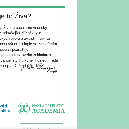
je to Živa?
s Živa je populárně vědecký
s přinášející příspěvky z
ických oborů a zvláštní rubriku
nou výuce biologie se zaměřením
novější poznatky.
je na odkaz svého zakladatele
vangelisty Purkyně. Poslední řada
í nepřetržitě od roku 1953.