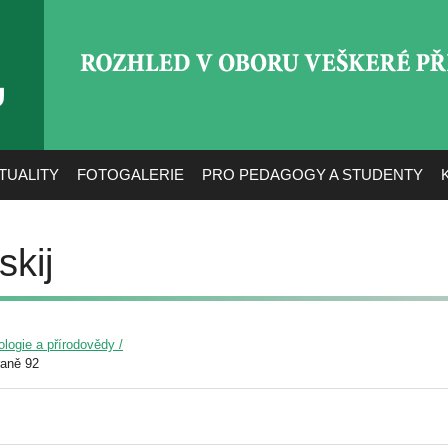
ROZHLED V OBORU VEŠ
TUALITY
FOTOGALERIE
PRO PEDAGOGY A STUDENTY
skij
ologie a přírodovědy /
raně 92