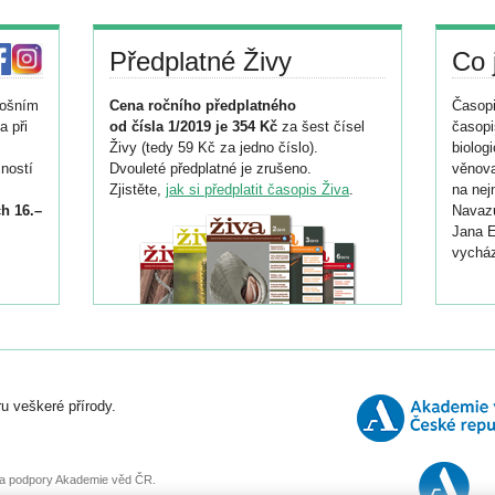
Předplatné Živy
Co 
tošním
Cena ročního předplatného
Časopi
a při
od čísla 1/2019 je 354 Kč
za šest čísel
časopi
Živy (tedy 59 Kč za jedno číslo).
biolog
ností
Dvouleté předplatné je zrušeno.
věnova
Zjistěte,
jak si předplatit časopis Živa
.
na nej
h 16.–
Navazu
Jana E
vycház
i
026/
ní
u veškeré přírody.
o
, za podpory Akademie věd ČR.