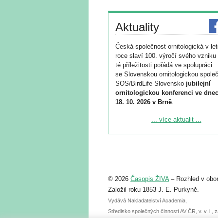
Aktuality
Česká společnost ornitologická v le
roce slaví 100. výročí svého vzniku 
té příležitosti pořádá ve spolupráci
se Slovenskou ornitologickou společ
SOS/BirdLife Slovensko
jubilejní
ornitologickou konferenci ve dnec
18. 10. 2026 v Brně
.
Podrobnější informace ke konferenc
... více aktualit ...
naleznete zde:
https://www.birdlife.cz/konference-2
Registrovat se můžete do 6. září.
Upozorňujeme, že termín pro odeslá
© 2026
Časopis ŽIVA
– Rozhled v obor
abstraktu přihlášené přednášky neb
posteru je už 30. června.
Založil roku 1853 J. E. Purkyně.
Vydává Nakladatelství Academia,
Středisko společných činností AV ČR, v. v. i.