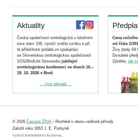
Aktuality
Předpla
Česká společnost ornitologická v letošním
Cena ročního
roce slaví 100. výročí svého vzniku a při
od čísla 1/20
té příležitosti pořádá ve spolupráci
Živy (tedy 59 
se Slovenskou ornitologickou společností
Dvouleté předp
SOS/BirdLife Slovensko
jubilejní
Zjistěte,
jak s
ornitologickou konferenci ve dnech 16.–
18. 10. 2026 v Brně
.
Podrobnější informace ke konferenci
... více aktualit ...
naleznete zde:
https://www.birdlife.cz/konference-2026/
Registrovat se můžete do 6. září.
Upozorňujeme, že termín pro odeslání
© 2026
Časopis ŽIVA
– Rozhled v oboru veškeré přírody.
abstraktu přihlášené přednášky nebo
posteru je už 30. června.
Založil roku 1853 J. E. Purkyně.
Vydává Nakladatelství Academia,