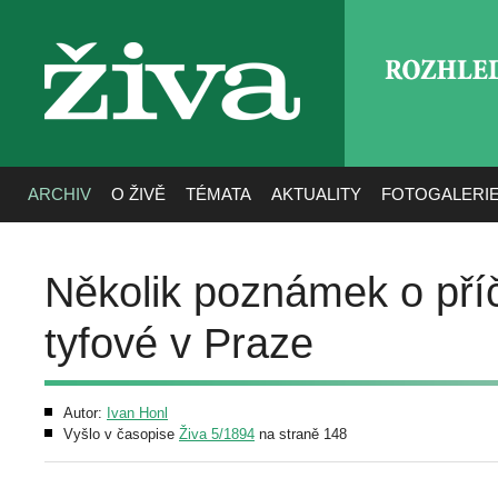
ROZHLE
živa
ARCHIV
O ŽIVĚ
TÉMATA
AKTUALITY
FOTOGALERI
Několik poznámek o pří
tyfové v Praze
Autor:
Ivan Honl
Vyšlo v časopise
Živa 5/1894
na straně 148