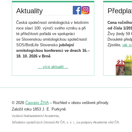
Aktuality
Předpla
Česká společnost ornitologická v letošním
Cena ročního
roce slaví 100. výročí svého vzniku a při
od čísla 1/20
té příležitosti pořádá ve spolupráci
Živy (tedy 59 
se Slovenskou ornitologickou společností
Dvouleté předp
SOS/BirdLife Slovensko
jubilejní
Zjistěte,
jak s
ornitologickou konferenci ve dnech 16.–
18. 10. 2026 v Brně
.
Podrobnější informace ke konferenci
... více aktualit ...
naleznete zde:
https://www.birdlife.cz/konference-2026/
Registrovat se můžete do 6. září.
Upozorňujeme, že termín pro odeslání
© 2026
Časopis ŽIVA
– Rozhled v oboru veškeré přírody.
abstraktu přihlášené přednášky nebo
posteru je už 30. června.
Založil roku 1853 J. E. Purkyně.
Vydává Nakladatelství Academia,
Středisko společných činností AV ČR, v. v. i., za podpory Akademie věd ČR.