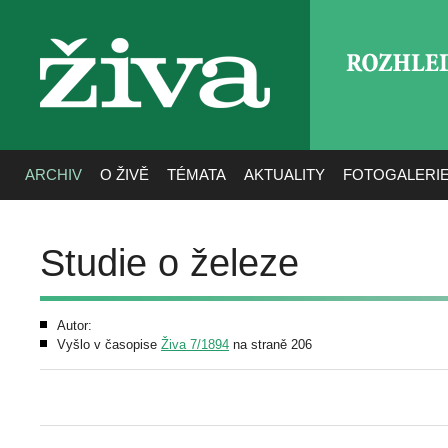
ROZHLE
živa
ARCHIV
O ŽIVĚ
TÉMATA
AKTUALITY
FOTOGALERI
Studie o železe
Autor:
Vyšlo v časopise
Živa 7/1894
na straně 206