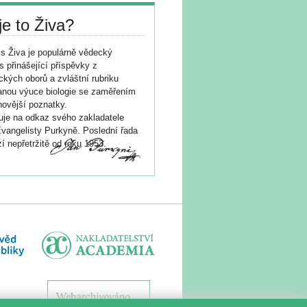
je to Živa?
s Živa je populárně vědecký
s přinášející příspěvky z
ických oborů a zvláštní rubriku
nou výuce biologie se zaměřením
novější poznatky.
je na odkaz svého zakladatele
vangelisty Purkyně. Poslední řada
í nepřetržitě od roku 1953.