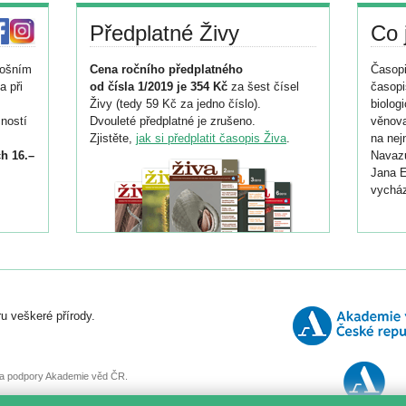
Předplatné Živy
Co 
tošním
Cena ročního předplatného
Časopi
a při
od čísla 1/2019 je 354 Kč
za šest čísel
časopi
Živy (tedy 59 Kč za jedno číslo).
biolog
ností
Dvouleté předplatné je zrušeno.
věnova
Zjistěte,
jak si předplatit časopis Živa
.
na nej
h 16.–
Navazu
Jana E
vycház
i
026/
ní
u veškeré přírody.
o
, za podpory Akademie věd ČR.