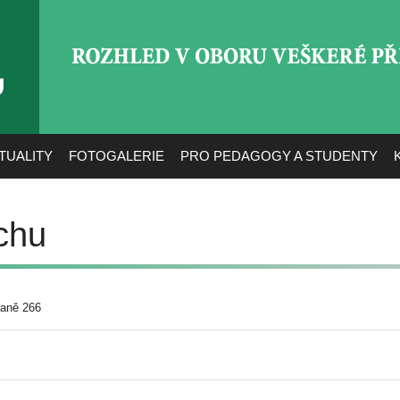
ROZHLED V OBORU VEŠ
TUALITY
FOTOGALERIE
PRO PEDAGOGY A STUDENTY
chu
raně 266