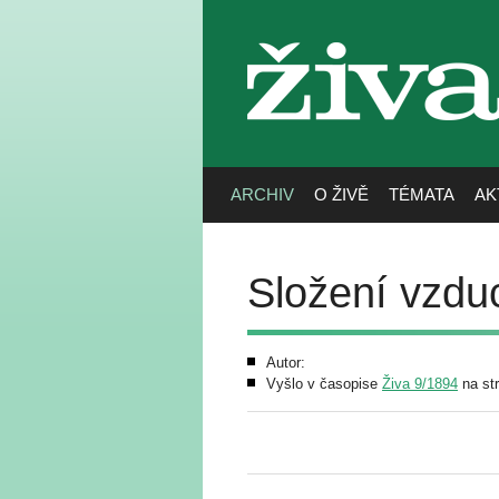
živa
ARCHIV
O ŽIVĚ
TÉMATA
AK
Složení vzdu
Autor:
Vyšlo v časopise
Živa 9/1894
na st