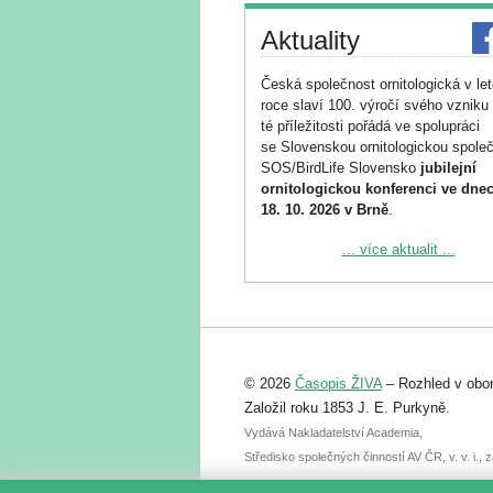
Aktuality
Česká společnost ornitologická v le
roce slaví 100. výročí svého vzniku 
té příležitosti pořádá ve spolupráci
se Slovenskou ornitologickou společ
SOS/BirdLife Slovensko
jubilejní
ornitologickou konferenci ve dnec
18. 10. 2026 v Brně
.
Podrobnější informace ke konferenc
... více aktualit ...
naleznete zde:
https://www.birdlife.cz/konference-2
Registrovat se můžete do 6. září.
Upozorňujeme, že termín pro odeslá
© 2026
Časopis ŽIVA
– Rozhled v obor
abstraktu přihlášené přednášky neb
posteru je už 30. června.
Založil roku 1853 J. E. Purkyně.
Vydává Nakladatelství Academia,
Středisko společných činností AV ČR, v. v. i.