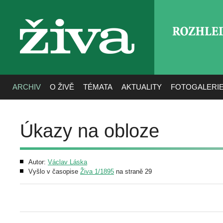
ROZHLE
živa
ARCHIV
O ŽIVĚ
TÉMATA
AKTUALITY
FOTOGALERI
Úkazy na obloze
Autor:
Václav Láska
Vyšlo v časopise
Živa 1/1895
na straně 29