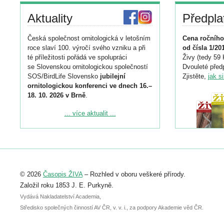
Aktuality
Předpla
Česká společnost ornitologická v letošním
Cena ročního
roce slaví 100. výročí svého vzniku a při
od čísla 1/20
té příležitosti pořádá ve spolupráci
Živy (tedy 59 
se Slovenskou ornitologickou společností
Dvouleté předp
SOS/BirdLife Slovensko
jubilejní
Zjistěte,
jak s
ornitologickou konferenci ve dnech 16.–
18. 10. 2026 v Brně
.
Podrobnější informace ke konferenci
... více aktualit ...
naleznete zde:
https://www.birdlife.cz/konference-2026/
Registrovat se můžete do 6. září.
Upozorňujeme, že termín pro odeslání
© 2026
Časopis ŽIVA
– Rozhled v oboru veškeré přírody.
abstraktu přihlášené přednášky nebo
posteru je už 30. června.
Založil roku 1853 J. E. Purkyně.
Vydává Nakladatelství Academia,
Středisko společných činností AV ČR, v. v. i., za podpory Akademie věd ČR.