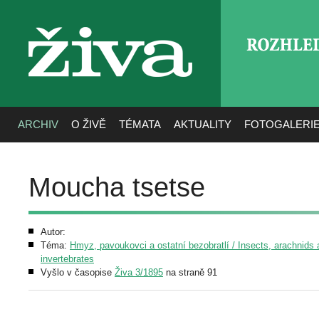
ROZHLE
živa
ARCHIV
O ŽIVĚ
TÉMATA
AKTUALITY
FOTOGALERI
Moucha tsetse
Autor:
Téma:
Hmyz, pavoukovci a ostatní bezobratlí / Insects, arachnids 
invertebrates
Vyšlo v časopise
Živa 3/1895
na straně 91