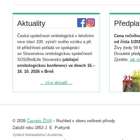
Aktuality
Předpla
Česká společnost ornitologická v letošním
Cena ročního
roce slaví 100. výročí svého vzniku a při
od čísla 1/20
té příležitosti pořádá ve spolupráci
Živy (tedy 59 
se Slovenskou ornitologickou společností
Dvouleté předp
SOS/BirdLife Slovensko
jubilejní
Zjistěte,
jak s
ornitologickou konferenci ve dnech 16.–
18. 10. 2026 v Brně
.
Podrobnější informace ke konferenci
... více aktualit ...
naleznete zde:
https://www.birdlife.cz/konference-2026/
Registrovat se můžete do 6. září.
Upozorňujeme, že termín pro odeslání
© 2026
Časopis ŽIVA
– Rozhled v oboru veškeré přírody.
abstraktu přihlášené přednášky nebo
posteru je už 30. června.
Založil roku 1853 J. E. Purkyně.
Vydává Nakladatelství Academia,