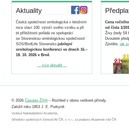
Aktuality
Předpla
Česká společnost ornitologická v letošním
Cena ročního
roce slaví 100. výročí svého vzniku a při
od čísla 1/20
té příležitosti pořádá ve spolupráci
Živy (tedy 59 
se Slovenskou ornitologickou společností
Dvouleté předp
SOS/BirdLife Slovensko
jubilejní
Zjistěte,
jak s
ornitologickou konferenci ve dnech 16.–
18. 10. 2026 v Brně
.
Podrobnější informace ke konferenci
... více aktualit ...
naleznete zde:
https://www.birdlife.cz/konference-2026/
Registrovat se můžete do 6. září.
Upozorňujeme, že termín pro odeslání
© 2026
Časopis ŽIVA
– Rozhled v oboru veškeré přírody.
abstraktu přihlášené přednášky nebo
posteru je už 30. června.
Založil roku 1853 J. E. Purkyně.
Vydává Nakladatelství Academia,
Středisko společných činností AV ČR, v. v. i., za podpory Akademie věd ČR.