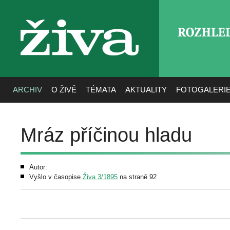
ROZHLE
živa
ARCHIV
O ŽIVĚ
TÉMATA
AKTUALITY
FOTOGALERI
Mráz příčinou hladu
Autor:
Vyšlo v časopise
Živa 3/1895
na straně 92