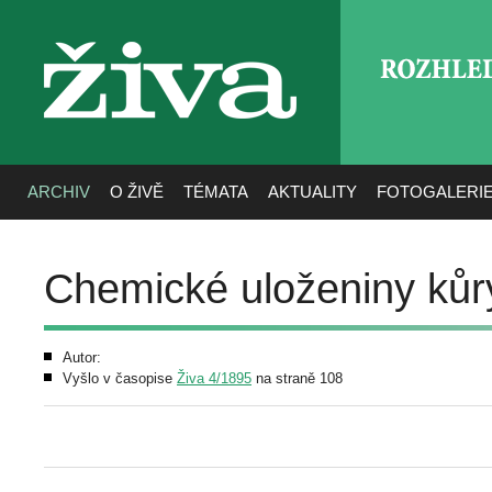
ROZHLE
živa
ARCHIV
O ŽIVĚ
TÉMATA
AKTUALITY
FOTOGALERI
Chemické uloženiny ků
Autor:
Vyšlo v časopise
Živa 4/1895
na straně 108