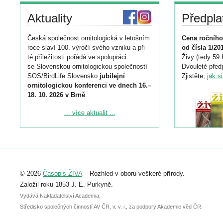
Aktuality
Předpla
Česká společnost ornitologická v letošním
Cena ročního
roce slaví 100. výročí svého vzniku a při
od čísla 1/20
té příležitosti pořádá ve spolupráci
Živy (tedy 59 
se Slovenskou ornitologickou společností
Dvouleté předp
SOS/BirdLife Slovensko
jubilejní
Zjistěte,
jak s
ornitologickou konferenci ve dnech 16.–
18. 10. 2026 v Brně
.
Podrobnější informace ke konferenci
... více aktualit ...
naleznete zde:
https://www.birdlife.cz/konference-2026/
Registrovat se můžete do 6. září.
Upozorňujeme, že termín pro odeslání
© 2026
Časopis ŽIVA
– Rozhled v oboru veškeré přírody.
abstraktu přihlášené přednášky nebo
posteru je už 30. června.
Založil roku 1853 J. E. Purkyně.
Vydává Nakladatelství Academia,
Středisko společných činností AV ČR, v. v. i., za podpory Akademie věd ČR.