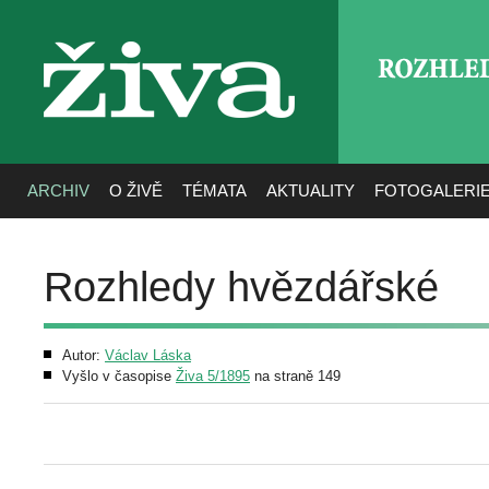
ROZHLE
živa
ARCHIV
O ŽIVĚ
TÉMATA
AKTUALITY
FOTOGALERI
Rozhledy hvězdářské
Autor:
Václav Láska
Vyšlo v časopise
Živa 5/1895
na straně 149