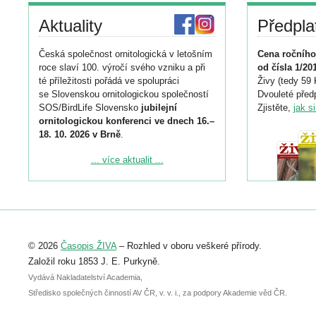
Aktuality
Předpla
Česká společnost ornitologická v letošním
Cena ročního
roce slaví 100. výročí svého vzniku a při
od čísla 1/20
té příležitosti pořádá ve spolupráci
Živy (tedy 59 
se Slovenskou ornitologickou společností
Dvouleté předp
SOS/BirdLife Slovensko
jubilejní
Zjistěte,
jak s
ornitologickou konferenci ve dnech 16.–
18. 10. 2026 v Brně
.
Podrobnější informace ke konferenci
... více aktualit ...
naleznete zde:
https://www.birdlife.cz/konference-2026/
Registrovat se můžete do 6. září.
Upozorňujeme, že termín pro odeslání
© 2026
Časopis ŽIVA
– Rozhled v oboru veškeré přírody.
abstraktu přihlášené přednášky nebo
posteru je už 30. června.
Založil roku 1853 J. E. Purkyně.
Vydává Nakladatelství Academia,
Středisko společných činností AV ČR, v. v. i., za podpory Akademie věd ČR.