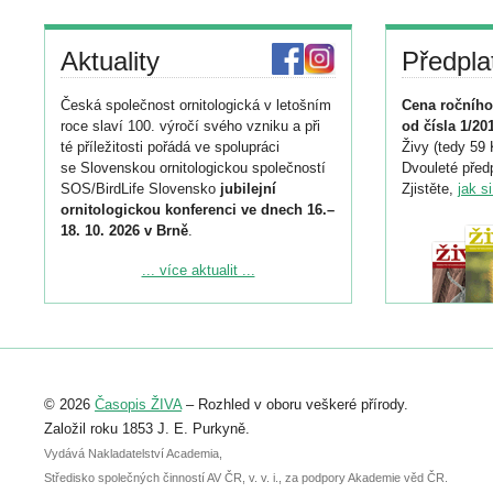
Aktuality
Předpla
Česká společnost ornitologická v letošním
Cena ročního
roce slaví 100. výročí svého vzniku a při
od čísla 1/20
té příležitosti pořádá ve spolupráci
Živy (tedy 59 
se Slovenskou ornitologickou společností
Dvouleté předp
SOS/BirdLife Slovensko
jubilejní
Zjistěte,
jak s
ornitologickou konferenci ve dnech 16.–
18. 10. 2026 v Brně
.
Podrobnější informace ke konferenci
... více aktualit ...
naleznete zde:
https://www.birdlife.cz/konference-2026/
Registrovat se můžete do 6. září.
Upozorňujeme, že termín pro odeslání
© 2026
Časopis ŽIVA
– Rozhled v oboru veškeré přírody.
abstraktu přihlášené přednášky nebo
posteru je už 30. června.
Založil roku 1853 J. E. Purkyně.
Vydává Nakladatelství Academia,
Středisko společných činností AV ČR, v. v. i., za podpory Akademie věd ČR.