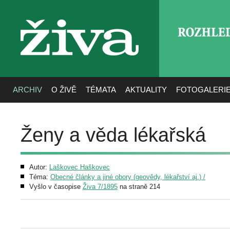
ROZHLE
živa
ARCHIV
O ŽIVĚ
TÉMATA
AKTUALITY
FOTOGALERI
Ženy a věda lékařská
Autor:
Laškovec Haškovec
Téma:
Obecné články a jiné obory (geovědy, lékařství aj.) /
Vyšlo v časopise
Živa 7/1895
na straně 214