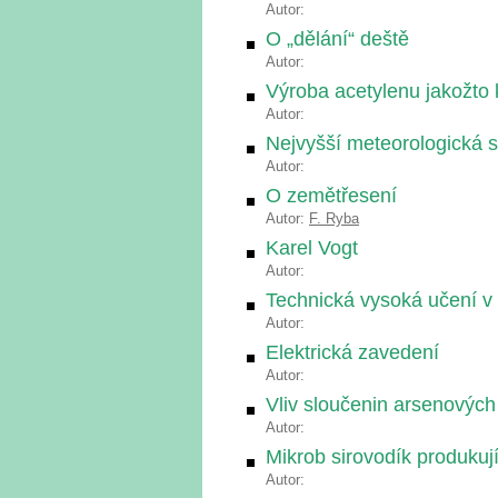
Autor:
O „dělání“ deště
Autor:
Výroba acetylenu jakožto 
Autor:
Nejvyšší meteorologická s
Autor:
O zemětřesení
Autor:
F. Ryba
Karel Vogt
Autor:
Technická vysoká učení v
Autor:
Elektrická zavedení
Autor:
Vliv sloučenin arsenových 
Autor:
Mikrob sirovodík produkujíc
Autor: