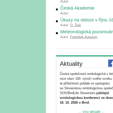
Autor:
Česká Akademie
Autor:
Úkazy na obloze v říjnu 1
Autor:
O. Šulc
Meteorologická pozorování
Autor:
František Augustin
Aktuality
Česká společnost ornitologická v le
roce slaví 100. výročí svého vzniku 
té příležitosti pořádá ve spolupráci
se Slovenskou ornitologickou společ
SOS/BirdLife Slovensko
jubilejní
ornitologickou konferenci ve dnec
18. 10. 2026 v Brně
.
Podrobnější informace ke konferenc
... více aktualit ...