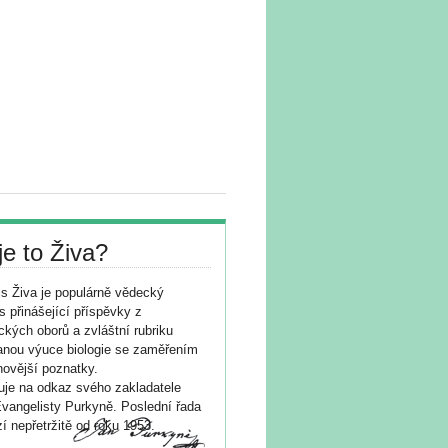
je to Živa?
s Živa je populárně vědecký
s přinášející příspěvky z
ických oborů a zvláštní rubriku
nou výuce biologie se zaměřením
novější poznatky.
je na odkaz svého zakladatele
vangelisty Purkyně. Poslední řada
í nepřetržitě od roku 1953.