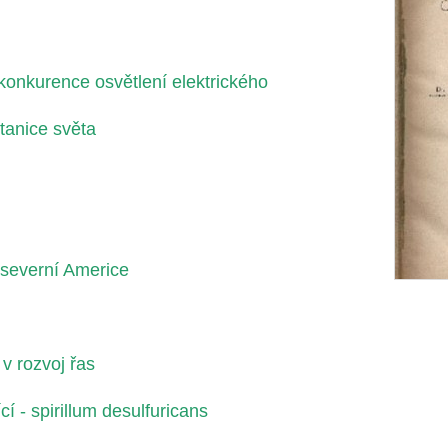
konkurence osvětlení elektrického
tanice světa
 severní Americe
v rozvoj řas
í - spirillum desulfuricans