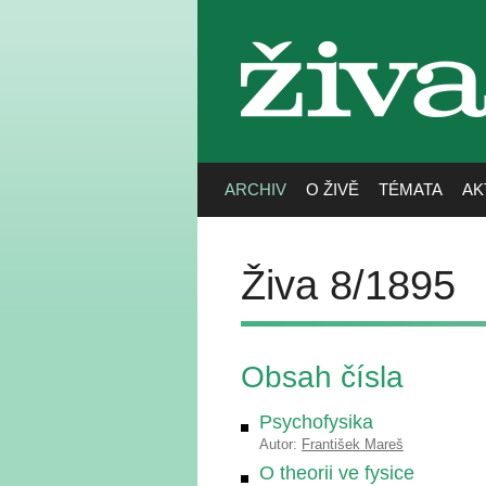
živa
ARCHIV
O ŽIVĚ
TÉMATA
AK
Živa 8/1895
Obsah čísla
Psychofysika
Autor:
František Mareš
O theorii ve fysice