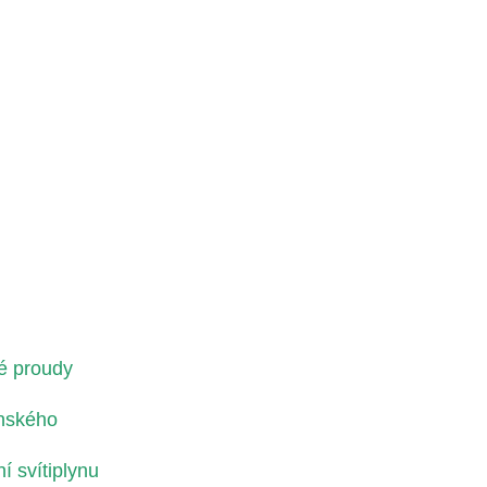
é proudy
enského
 svítiplynu