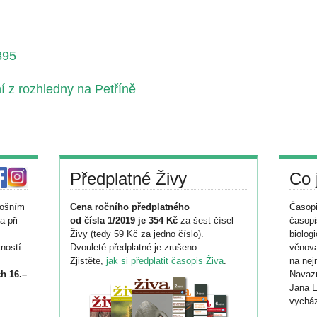
895
 z rozhledny na Petříně
Předplatné Živy
Co 
tošním
Cena ročního předplatného
Časopi
a při
od čísla 1/2019 je 354 Kč
za šest čísel
časopi
Živy (tedy 59 Kč za jedno číslo).
biolog
ností
Dvouleté předplatné je zrušeno.
věnova
Zjistěte,
jak si předplatit časopis Živa
.
na nej
h 16.–
Navazu
Jana E
vycház
i