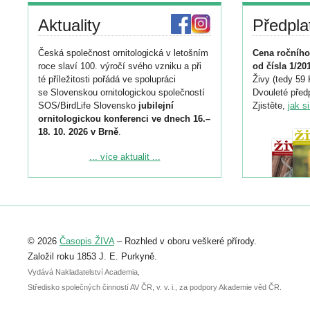
Aktuality
Předpla
Česká společnost ornitologická v letošním
Cena ročního
roce slaví 100. výročí svého vzniku a při
od čísla 1/20
té příležitosti pořádá ve spolupráci
Živy (tedy 59 
se Slovenskou ornitologickou společností
Dvouleté předp
SOS/BirdLife Slovensko
jubilejní
Zjistěte,
jak s
ornitologickou konferenci ve dnech 16.–
18. 10. 2026 v Brně
.
Podrobnější informace ke konferenci
... více aktualit ...
naleznete zde:
https://www.birdlife.cz/konference-2026/
Registrovat se můžete do 6. září.
Upozorňujeme, že termín pro odeslání
© 2026
Časopis ŽIVA
– Rozhled v oboru veškeré přírody.
abstraktu přihlášené přednášky nebo
posteru je už 30. června.
Založil roku 1853 J. E. Purkyně.
Vydává Nakladatelství Academia,
Středisko společných činností AV ČR, v. v. i., za podpory Akademie věd ČR.