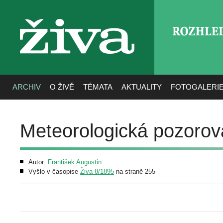
ROZHLE
živa
ARCHIV
O ŽIVĚ
TÉMATA
AKTUALITY
FOTOGALERI
Meteorologická pozorová
Autor:
František Augustin
Vyšlo v časopise
Živa 8/1895
na straně 255