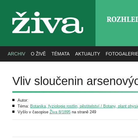
ROZHLE
živa
ARCHIV
O ŽIVĚ
TÉMATA
AKTUALITY
FOTOGALERI
Vliv sloučenin arsenovýc
Autor:
Téma:
Botanika, fyziologie rostlin, pěstitelství / Botany, plant phys
Vyšlo v časopise
Živa 8/1895
na straně 249