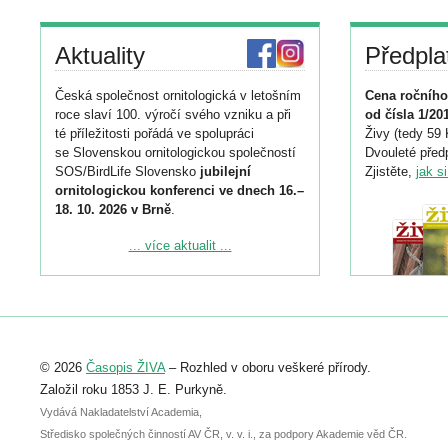
Aktuality
Předpla
Česká společnost ornitologická v letošním
Cena ročního
roce slaví 100. výročí svého vzniku a při
od čísla 1/20
té příležitosti pořádá ve spolupráci
Živy (tedy 59 
se Slovenskou ornitologickou společností
Dvouleté předp
SOS/BirdLife Slovensko
jubilejní
Zjistěte,
jak s
ornitologickou konferenci ve dnech 16.–
18. 10. 2026 v Brně
.
Podrobnější informace ke konferenci
... více aktualit ...
naleznete zde:
https://www.birdlife.cz/konference-2026/
Registrovat se můžete do 6. září.
Upozorňujeme, že termín pro odeslání
© 2026
Časopis ŽIVA
– Rozhled v oboru veškeré přírody.
abstraktu přihlášené přednášky nebo
posteru je už 30. června.
Založil roku 1853 J. E. Purkyně.
Vydává Nakladatelství Academia,
Středisko společných činností AV ČR, v. v. i., za podpory Akademie věd ČR.