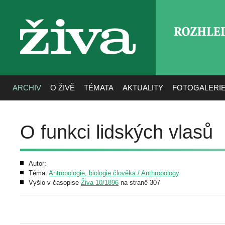
ROZHLE
živa
ARCHIV
O ŽIVĚ
TÉMATA
AKTUALITY
FOTOGALERI
O funkci lidských vlasů
Autor:
Téma:
Antropologie, biologie člověka / Anthropology
Vyšlo v časopise
Živa 10/1896
na straně 307