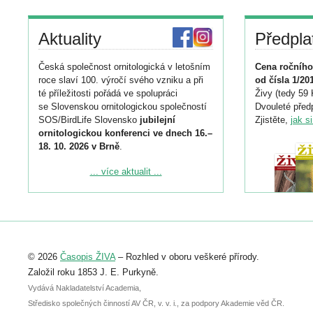
Aktuality
Předpla
Česká společnost ornitologická v letošním
Cena ročního
roce slaví 100. výročí svého vzniku a při
od čísla 1/20
té příležitosti pořádá ve spolupráci
Živy (tedy 59 
se Slovenskou ornitologickou společností
Dvouleté předp
SOS/BirdLife Slovensko
jubilejní
Zjistěte,
jak s
ornitologickou konferenci ve dnech 16.–
18. 10. 2026 v Brně
.
Podrobnější informace ke konferenci
... více aktualit ...
naleznete zde:
https://www.birdlife.cz/konference-2026/
Registrovat se můžete do 6. září.
Upozorňujeme, že termín pro odeslání
© 2026
Časopis ŽIVA
– Rozhled v oboru veškeré přírody.
abstraktu přihlášené přednášky nebo
posteru je už 30. června.
Založil roku 1853 J. E. Purkyně.
Vydává Nakladatelství Academia,
Středisko společných činností AV ČR, v. v. i., za podpory Akademie věd ČR.