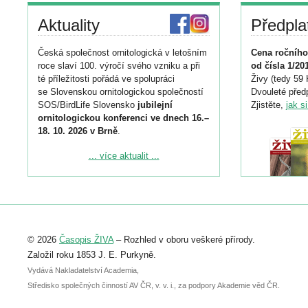
Aktuality
Předpla
Česká společnost ornitologická v letošním
Cena ročního
roce slaví 100. výročí svého vzniku a při
od čísla 1/20
té příležitosti pořádá ve spolupráci
Živy (tedy 59 
se Slovenskou ornitologickou společností
Dvouleté předp
SOS/BirdLife Slovensko
jubilejní
Zjistěte,
jak s
ornitologickou konferenci ve dnech 16.–
18. 10. 2026 v Brně
.
Podrobnější informace ke konferenci
... více aktualit ...
naleznete zde:
https://www.birdlife.cz/konference-2026/
Registrovat se můžete do 6. září.
Upozorňujeme, že termín pro odeslání
© 2026
Časopis ŽIVA
– Rozhled v oboru veškeré přírody.
abstraktu přihlášené přednášky nebo
posteru je už 30. června.
Založil roku 1853 J. E. Purkyně.
Vydává Nakladatelství Academia,
Středisko společných činností AV ČR, v. v. i., za podpory Akademie věd ČR.