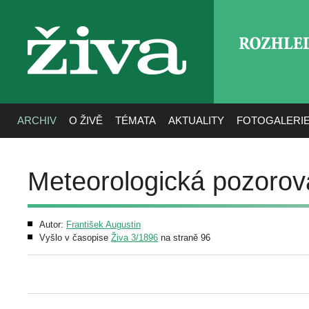
ROZHLE
živa
ARCHIV
O ŽIVĚ
TÉMATA
AKTUALITY
FOTOGALERI
Meteorologická pozorová
Autor:
František Augustin
Vyšlo v časopise
Živa 3/1896
na straně 96