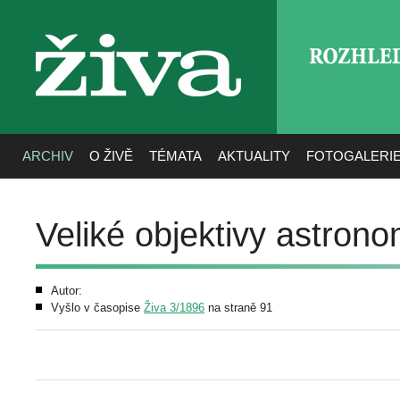
ROZHLE
živa
ARCHIV
O ŽIVĚ
TÉMATA
AKTUALITY
FOTOGALERI
Veliké objektivy astron
Autor:
Vyšlo v časopise
Živa 3/1896
na straně 91