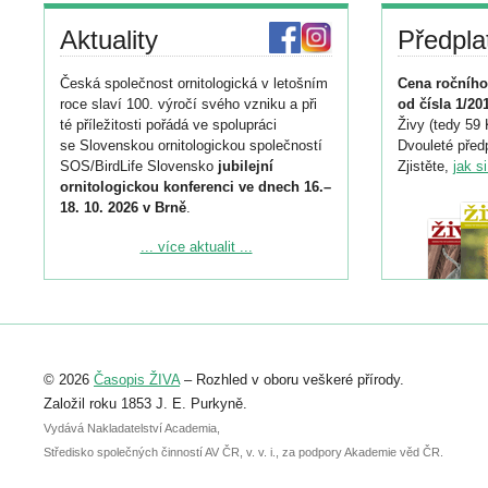
Aktuality
Předpla
Česká společnost ornitologická v letošním
Cena ročního
roce slaví 100. výročí svého vzniku a při
od čísla 1/20
té příležitosti pořádá ve spolupráci
Živy (tedy 59 
se Slovenskou ornitologickou společností
Dvouleté předp
SOS/BirdLife Slovensko
jubilejní
Zjistěte,
jak s
ornitologickou konferenci ve dnech 16.–
18. 10. 2026 v Brně
.
Podrobnější informace ke konferenci
... více aktualit ...
naleznete zde:
https://www.birdlife.cz/konference-2026/
Registrovat se můžete do 6. září.
Upozorňujeme, že termín pro odeslání
© 2026
Časopis ŽIVA
– Rozhled v oboru veškeré přírody.
abstraktu přihlášené přednášky nebo
posteru je už 30. června.
Založil roku 1853 J. E. Purkyně.
Vydává Nakladatelství Academia,
Středisko společných činností AV ČR, v. v. i., za podpory Akademie věd ČR.