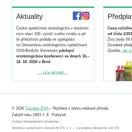
Aktuality
Předpla
Česká společnost ornitologická v letošním
Cena ročního
roce slaví 100. výročí svého vzniku a při
od čísla 1/20
té příležitosti pořádá ve spolupráci
Živy (tedy 59 
se Slovenskou ornitologickou společností
Dvouleté předp
SOS/BirdLife Slovensko
jubilejní
Zjistěte,
jak s
ornitologickou konferenci ve dnech 16.–
18. 10. 2026 v Brně
.
Podrobnější informace ke konferenci
... více aktualit ...
naleznete zde:
https://www.birdlife.cz/konference-2026/
Registrovat se můžete do 6. září.
Upozorňujeme, že termín pro odeslání
© 2026
Časopis ŽIVA
– Rozhled v oboru veškeré přírody.
abstraktu přihlášené přednášky nebo
posteru je už 30. června.
Založil roku 1853 J. E. Purkyně.
Vydává Nakladatelství Academia,
Středisko společných činností AV ČR, v. v. i., za podpory Akademie věd ČR.