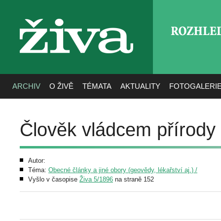
ROZHLE
živa
ARCHIV
O ŽIVĚ
TÉMATA
AKTUALITY
FOTOGALERI
Člověk vládcem přírody
Autor:
Téma:
Obecné články a jiné obory (geovědy, lékařství aj.) /
Vyšlo v časopise
Živa 5/1896
na straně 152