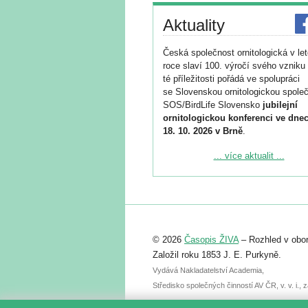
Aktuality
Česká společnost ornitologická v le
roce slaví 100. výročí svého vzniku 
té příležitosti pořádá ve spolupráci
se Slovenskou ornitologickou společ
SOS/BirdLife Slovensko
jubilejní
ornitologickou konferenci ve dnec
18. 10. 2026 v Brně
.
Podrobnější informace ke konferenc
... více aktualit ...
naleznete zde:
https://www.birdlife.cz/konference-2
Registrovat se můžete do 6. září.
Upozorňujeme, že termín pro odeslá
© 2026
Časopis ŽIVA
– Rozhled v obor
abstraktu přihlášené přednášky neb
posteru je už 30. června.
Založil roku 1853 J. E. Purkyně.
Vydává Nakladatelství Academia,
Středisko společných činností AV ČR, v. v. i.