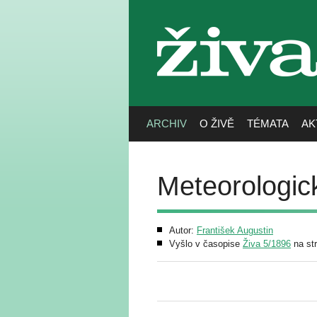
živa
ARCHIV
O ŽIVĚ
TÉMATA
AK
Meteorologic
Autor:
František Augustin
Vyšlo v časopise
Živa 5/1896
na st