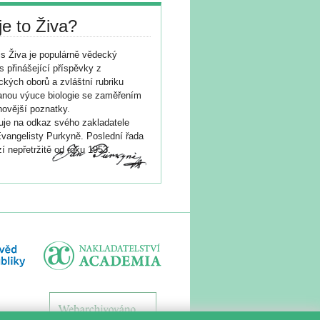
je to Živa?
s Živa je populárně vědecký
s přinášející příspěvky z
ických oborů a zvláštní rubriku
nou výuce biologie se zaměřením
novější poznatky.
je na odkaz svého zakladatele
vangelisty Purkyně. Poslední řada
í nepřetržitě od roku 1953.