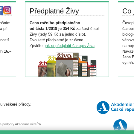
Předplatné Živy
Co 
tošním
Cena ročního předplatného
Časopi
a při
od čísla 1/2019 je 354 Kč
za šest čísel
časopi
Živy (tedy 59 Kč za jedno číslo).
biolog
ností
Dvouleté předplatné je zrušeno.
věnova
Zjistěte,
jak si předplatit časopis Živa
.
na nej
h 16.–
Navazu
Jana E
vycház
i
026/
ní
u veškeré přírody.
o
, za podpory Akademie věd ČR.