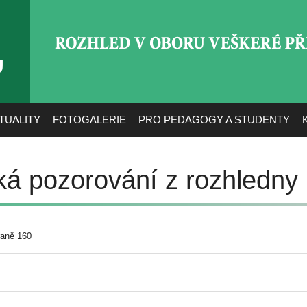
ROZHLED V OBORU VEŠ
TUALITY
FOTOGALERIE
PRO PEDAGOGY A STUDENTY
ká pozorování z rozhledny 
raně 160