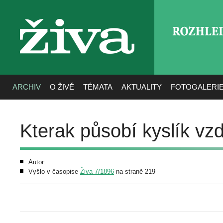
ROZHLE
živa
ARCHIV
O ŽIVĚ
TÉMATA
AKTUALITY
FOTOGALERI
Kterak působí kyslík vz
Autor:
Vyšlo v časopise
Živa 7/1896
na straně 219