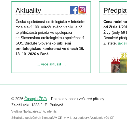
Aktuality
Předpla
Česká společnost ornitologická v letošním
Cena ročního
roce slaví 100. výročí svého vzniku a při
od čísla 1/20
té příležitosti pořádá ve spolupráci
Živy (tedy 59 
se Slovenskou ornitologickou společností
Dvouleté předp
SOS/BirdLife Slovensko
jubilejní
Zjistěte,
jak s
ornitologickou konferenci ve dnech 16.–
18. 10. 2026 v Brně
.
Podrobnější informace ke konferenci
... více aktualit ...
naleznete zde:
https://www.birdlife.cz/konference-2026/
Registrovat se můžete do 6. září.
Upozorňujeme, že termín pro odeslání
© 2026
Časopis ŽIVA
– Rozhled v oboru veškeré přírody.
abstraktu přihlášené přednášky nebo
posteru je už 30. června.
Založil roku 1853 J. E. Purkyně.
Vydává Nakladatelství Academia,
Středisko společných činností AV ČR, v. v. i., za podpory Akademie věd ČR.