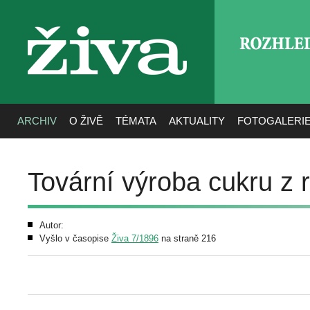
ROZHLE
živa
ARCHIV
O ŽIVĚ
TÉMATA
AKTUALITY
FOTOGALERI
Tovární výroba cukru z
Autor:
Vyšlo v časopise
Živa 7/1896
na straně 216