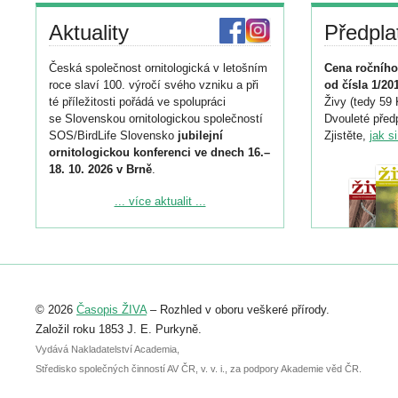
Aktuality
Předpla
Česká společnost ornitologická v letošním
Cena ročního
roce slaví 100. výročí svého vzniku a při
od čísla 1/20
té příležitosti pořádá ve spolupráci
Živy (tedy 59 
se Slovenskou ornitologickou společností
Dvouleté předp
SOS/BirdLife Slovensko
jubilejní
Zjistěte,
jak s
ornitologickou konferenci ve dnech 16.–
18. 10. 2026 v Brně
.
Podrobnější informace ke konferenci
... více aktualit ...
naleznete zde:
https://www.birdlife.cz/konference-2026/
Registrovat se můžete do 6. září.
Upozorňujeme, že termín pro odeslání
© 2026
Časopis ŽIVA
– Rozhled v oboru veškeré přírody.
abstraktu přihlášené přednášky nebo
posteru je už 30. června.
Založil roku 1853 J. E. Purkyně.
Vydává Nakladatelství Academia,
Středisko společných činností AV ČR, v. v. i., za podpory Akademie věd ČR.