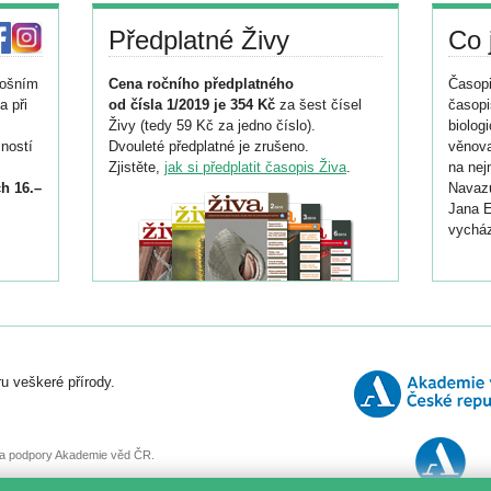
Předplatné Živy
Co 
tošním
Cena ročního předplatného
Časopi
a při
od čísla 1/2019 je 354 Kč
za šest čísel
časopi
Živy (tedy 59 Kč za jedno číslo).
biolog
ností
Dvouleté předplatné je zrušeno.
věnova
Zjistěte,
jak si předplatit časopis Živa
.
na nej
h 16.–
Navazu
Jana E
vycház
i
026/
ní
u veškeré přírody.
o
, za podpory Akademie věd ČR.