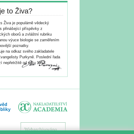
je to Živa?
s Živa je populárně vědecký
s přinášející příspěvky z
ických oborů a zvláštní rubriku
nou výuce biologie se zaměřením
novější poznatky.
je na odkaz svého zakladatele
vangelisty Purkyně. Poslední řada
í nepřetržitě od roku 1953.