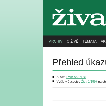
živa
ARCHIV
O ŽIVĚ
TÉMATA
AK
Přehled úkaz
Autor:
František Nušl
Vyšlo v časopise
Živa 1/1897
na st