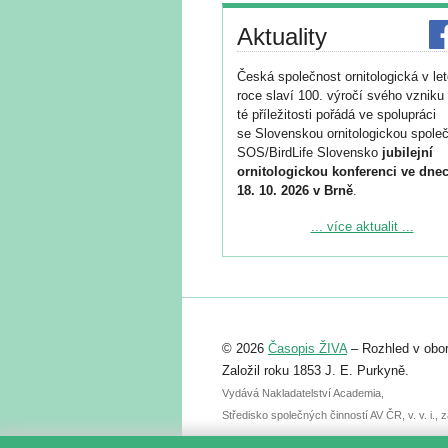
Aktuality
Česká společnost ornitologická v le
roce slaví 100. výročí svého vzniku 
té příležitosti pořádá ve spolupráci
se Slovenskou ornitologickou společ
SOS/BirdLife Slovensko
jubilejní
ornitologickou konferenci ve dnec
18. 10. 2026 v Brně
.
Podrobnější informace ke konferenc
... více aktualit ...
naleznete zde:
https://www.birdlife.cz/konference-2
Registrovat se můžete do 6. září.
Upozorňujeme, že termín pro odeslá
© 2026
Časopis ŽIVA
– Rozhled v obor
abstraktu přihlášené přednášky neb
posteru je už 30. června.
Založil roku 1853 J. E. Purkyně.
Vydává Nakladatelství Academia,
Středisko společných činností AV ČR, v. v. i.