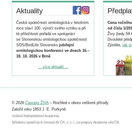
Aktuality
Předpla
Česká společnost ornitologická v letošním
Cena ročního
roce slaví 100. výročí svého vzniku a při
od čísla 1/20
té příležitosti pořádá ve spolupráci
Živy (tedy 59 
se Slovenskou ornitologickou společností
Dvouleté předp
SOS/BirdLife Slovensko
jubilejní
Zjistěte,
jak s
ornitologickou konferenci ve dnech 16.–
18. 10. 2026 v Brně
.
Podrobnější informace ke konferenci
... více aktualit ...
naleznete zde:
https://www.birdlife.cz/konference-2026/
Registrovat se můžete do 6. září.
Upozorňujeme, že termín pro odeslání
© 2026
Časopis ŽIVA
– Rozhled v oboru veškeré přírody.
abstraktu přihlášené přednášky nebo
posteru je už 30. června.
Založil roku 1853 J. E. Purkyně.
Vydává Nakladatelství Academia,
Středisko společných činností AV ČR, v. v. i., za podpory Akademie věd ČR.