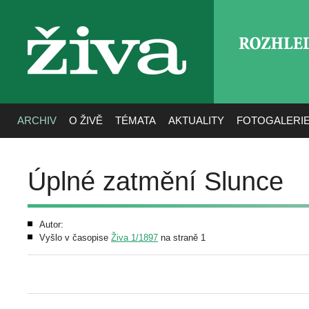
ROZHLE
živa
ARCHIV
O ŽIVĚ
TÉMATA
AKTUALITY
FOTOGALERI
Úplné zatmění Slunce
Autor:
Vyšlo v časopise
Živa 1/1897
na straně 1