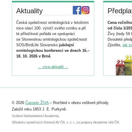
Aktuality
Předpla
Česká společnost ornitologická v letošním
Cena ročního
roce slaví 100. výročí svého vzniku a při
od čísla 1/20
té příležitosti pořádá ve spolupráci
Živy (tedy 59 
se Slovenskou ornitologickou společností
Dvouleté předp
SOS/BirdLife Slovensko
jubilejní
Zjistěte,
jak s
ornitologickou konferenci ve dnech 16.–
18. 10. 2026 v Brně
.
Podrobnější informace ke konferenci
... více aktualit ...
naleznete zde:
https://www.birdlife.cz/konference-2026/
Registrovat se můžete do 6. září.
Upozorňujeme, že termín pro odeslání
© 2026
Časopis ŽIVA
– Rozhled v oboru veškeré přírody.
abstraktu přihlášené přednášky nebo
posteru je už 30. června.
Založil roku 1853 J. E. Purkyně.
Vydává Nakladatelství Academia,
Středisko společných činností AV ČR, v. v. i., za podpory Akademie věd ČR.