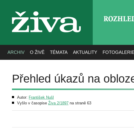
ROZHLE
živa
ARCHIV
O ŽIVĚ
TÉMATA
AKTUALITY
FOTOGALERI
Přehled úkazů na obloz
Autor:
František Nušl
Vyšlo v časopise
Živa 2/1897
na straně 63