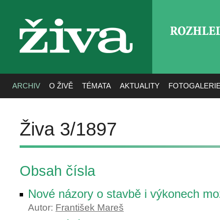
ROZHLE
živa
ARCHIV
O ŽIVĚ
TÉMATA
AKTUALITY
FOTOGALERI
Živa 3/1897
Obsah čísla
Nové názory o stavbě i výkonech mo
Autor:
František Mareš