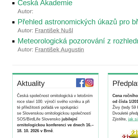
Česká Akademie
Autor:
Přehled astronomických úkazů pro b
Autor:
František Nušl
Meteorologická pozorování z rozhled
Autor:
František Augustin
Aktuality
Předpla
Česká společnost ornitologická v letošním
Cena ročního
roce slaví 100. výročí svého vzniku a při
od čísla 1/20
té příležitosti pořádá ve spolupráci
Živy (tedy 59 
se Slovenskou ornitologickou společností
Dvouleté předp
SOS/BirdLife Slovensko
jubilejní
Zjistěte,
jak s
ornitologickou konferenci ve dnech 16.–
18. 10. 2026 v Brně
.