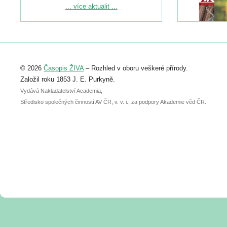
Podrobnější informace ke konferenci
... více aktualit ...
naleznete zde:
https://www.birdlife.cz/konference-2026/
Registrovat se můžete do 6. září.
Upozorňujeme, že termín pro odeslání
© 2026
Časopis ŽIVA
– Rozhled v oboru veškeré přírody.
abstraktu přihlášené přednášky nebo
posteru je už 30. června.
Založil roku 1853 J. E. Purkyně.
Vydává Nakladatelství Academia,
Středisko společných činností AV ČR, v. v. i., za podpory Akademie věd ČR.