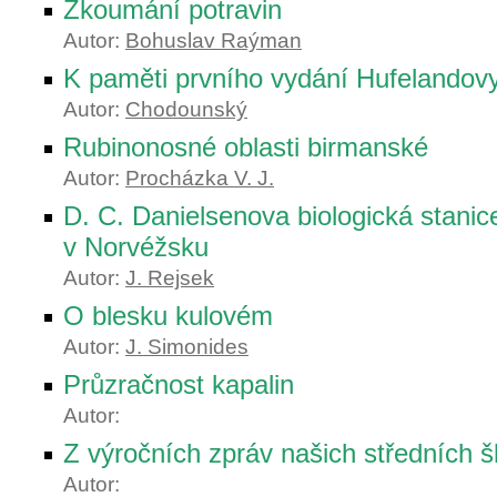
Zkoumání potravin
Autor:
Bohuslav Raýman
K paměti prvního vydání Hufelandovy
Autor:
Chodounský
Rubinonosné oblasti birmanské
Autor:
Procházka V. J.
D. C. Danielsenova biologická stani
v Norvéžsku
Autor:
J. Rejsek
O blesku kulovém
Autor:
J. Simonides
Průzračnost kapalin
Autor:
Z výročních zpráv našich středních š
Autor: