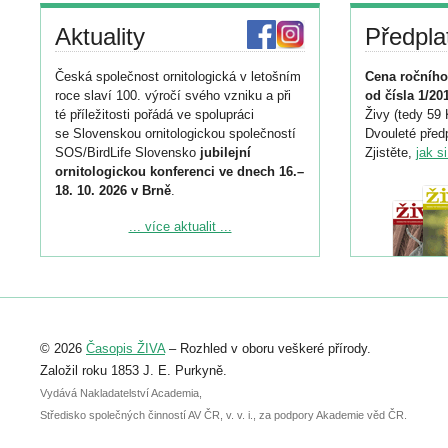
Aktuality
Předpla
Česká společnost ornitologická v letošním
Cena ročního
roce slaví 100. výročí svého vzniku a při
od čísla 1/20
té příležitosti pořádá ve spolupráci
Živy (tedy 59 
se Slovenskou ornitologickou společností
Dvouleté předp
SOS/BirdLife Slovensko
jubilejní
Zjistěte,
jak s
ornitologickou konferenci ve dnech 16.–
18. 10. 2026 v Brně
.
Podrobnější informace ke konferenci
... více aktualit ...
naleznete zde:
https://www.birdlife.cz/konference-2026/
Registrovat se můžete do 6. září.
Upozorňujeme, že termín pro odeslání
© 2026
Časopis ŽIVA
– Rozhled v oboru veškeré přírody.
abstraktu přihlášené přednášky nebo
posteru je už 30. června.
Založil roku 1853 J. E. Purkyně.
Vydává Nakladatelství Academia,
Středisko společných činností AV ČR, v. v. i., za podpory Akademie věd ČR.