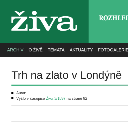
ROZHLE
živa
ARCHIV
O ŽIVĚ
TÉMATA
AKTUALITY
FOTOGALERI
Trh na zlato v Londýně
Autor:
Vyšlo v časopise
Živa 3/1897
na straně 92