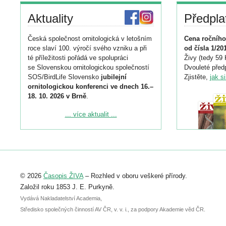
Aktuality
Předpla
Česká společnost ornitologická v letošním
Cena ročního
roce slaví 100. výročí svého vzniku a při
od čísla 1/20
té příležitosti pořádá ve spolupráci
Živy (tedy 59 
se Slovenskou ornitologickou společností
Dvouleté předp
SOS/BirdLife Slovensko
jubilejní
Zjistěte,
jak s
ornitologickou konferenci ve dnech 16.–
18. 10. 2026 v Brně
.
Podrobnější informace ke konferenci
... více aktualit ...
naleznete zde:
https://www.birdlife.cz/konference-2026/
Registrovat se můžete do 6. září.
Upozorňujeme, že termín pro odeslání
© 2026
Časopis ŽIVA
– Rozhled v oboru veškeré přírody.
abstraktu přihlášené přednášky nebo
posteru je už 30. června.
Založil roku 1853 J. E. Purkyně.
Vydává Nakladatelství Academia,
Středisko společných činností AV ČR, v. v. i., za podpory Akademie věd ČR.