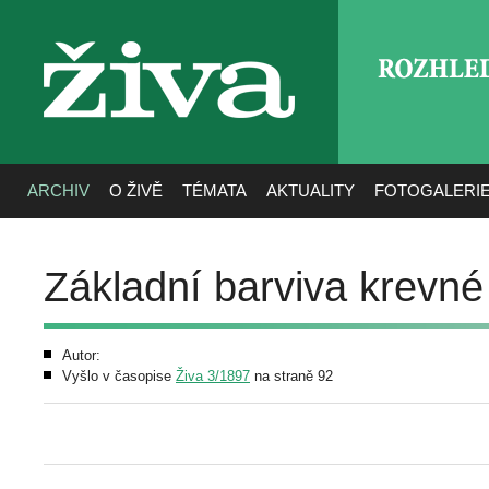
ROZHLE
živa
ARCHIV
O ŽIVĚ
TÉMATA
AKTUALITY
FOTOGALERI
Základní barviva krevné 
Autor:
Vyšlo v časopise
Živa 3/1897
na straně 92